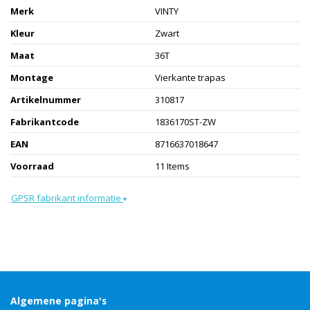
Merk
VINTY
Kleur
Zwart
Maat
36T
Montage
Vierkante trapas
Artikelnummer
310817
Fabrikantcode
1836170ST-ZW
EAN
8716637018647
Voorraad
11 Items
GPSR fabrikant informatie
▾
Algemene pagina's