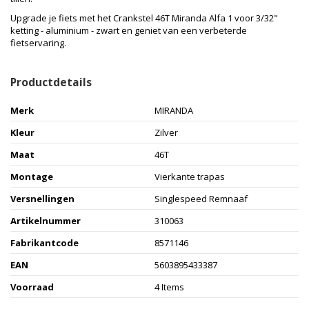
Upgrade je fiets met het Crankstel 46T Miranda Alfa 1 voor 3/32"
ketting - aluminium - zwart en geniet van een verbeterde
fietservaring.
Productdetails
Merk
MIRANDA
Kleur
Zilver
Maat
46T
Montage
Vierkante trapas
Versnellingen
Singlespeed Remnaaf
Artikelnummer
310063
Fabrikantcode
8571146
EAN
5603895433387
Voorraad
4 Items