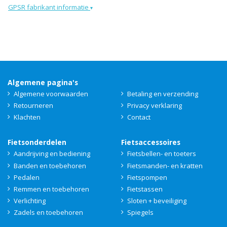
GPSR fabrikant informatie
▾
Algemene pagina's
Algemene voorwaarden
Betaling en verzending
Retourneren
Privacy verklaring
Klachten
Contact
Fietsonderdelen
Fietsaccessoires
Aandrijving en bediening
Fietsbellen- en toeters
Banden en toebehoren
Fietsmanden- en kratten
Pedalen
Fietspompen
Remmen en toebehoren
Fietstassen
Verlichting
Sloten + beveiliging
Zadels en toebehoren
Spiegels