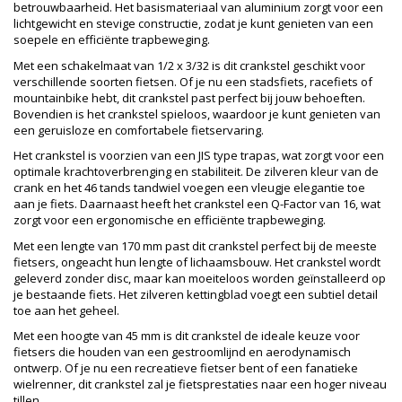
betrouwbaarheid. Het basismateriaal van aluminium zorgt voor een
lichtgewicht en stevige constructie, zodat je kunt genieten van een
soepele en efficiënte trapbeweging.
Met een schakelmaat van 1/2 x 3/32 is dit crankstel geschikt voor
verschillende soorten fietsen. Of je nu een stadsfiets, racefiets of
mountainbike hebt, dit crankstel past perfect bij jouw behoeften.
Bovendien is het crankstel spieloos, waardoor je kunt genieten van
een geruisloze en comfortabele fietservaring.
Het crankstel is voorzien van een JIS type trapas, wat zorgt voor een
optimale krachtoverbrenging en stabiliteit. De zilveren kleur van de
crank en het 46 tands tandwiel voegen een vleugje elegantie toe
aan je fiets. Daarnaast heeft het crankstel een Q-Factor van 16, wat
zorgt voor een ergonomische en efficiënte trapbeweging.
Met een lengte van 170 mm past dit crankstel perfect bij de meeste
fietsers, ongeacht hun lengte of lichaamsbouw. Het crankstel wordt
geleverd zonder disc, maar kan moeiteloos worden geïnstalleerd op
je bestaande fiets. Het zilveren kettingblad voegt een subtiel detail
toe aan het geheel.
Met een hoogte van 45 mm is dit crankstel de ideale keuze voor
fietsers die houden van een gestroomlijnd en aerodynamisch
ontwerp. Of je nu een recreatieve fietser bent of een fanatieke
wielrenner, dit crankstel zal je fietsprestaties naar een hoger niveau
tillen.