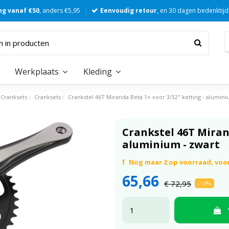
ng vanaf €50
, anders €5,95
Eenvoudig retour
, en 30 dagen bedenktijd
Werkplaats
Kleding
Cranksets
Cranksets
Crankstel 46T Miranda Beta 1+ voor 3/32" ketting - alumini
Crankstel 46T Mirand
aluminium - zwart
Nog maar 2 op voorraad, voor
65,66
€ 72,95
-10%