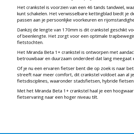
Het crankstel is voorzien van een 46 tands tandwiel, wa
kunt schakelen. Het verwisselbare kettingblad biedt je de
passen aan je persoonlijke voorkeuren en rijomstandigh
Dankzij de lengte van 170mm is dit crankstel geschikt v
of beenlengte. Het zorgt voor een optimale trapbeweging
fietstochten.
Het Miranda Beta 1+ crankstel is ontworpen met aandacht
betrouwbaar en duurzaam onderdeel dat lang meegaat en 
Of je nu een ervaren fietser bent die op zoek is naar bet
streeft naar meer comfort, dit crankstel voldoet aan al j
fietsdisciplines, waaronder stadsfietsen, hybride fietse
Met het Miranda Beta 1+ crankstel haal je een hoogwaardi
fietservaring naar een hoger niveau tilt.