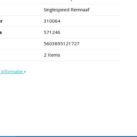
Singlespeed Remnaaf
er
310064
e
571246
5603895121727
2 Items
 informatie
▾