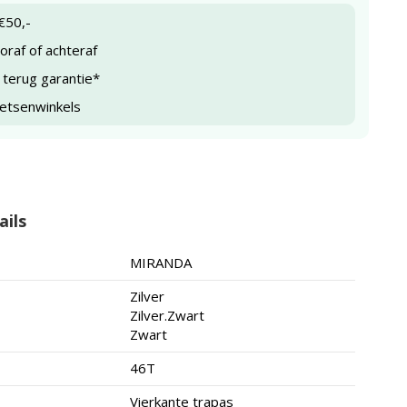
€50,-
raf of achteraf
 terug garantie*
ietsenwinkels
ails
MIRANDA
Zilver
Zilver.Zwart
Zwart
46T
Vierkante trapas