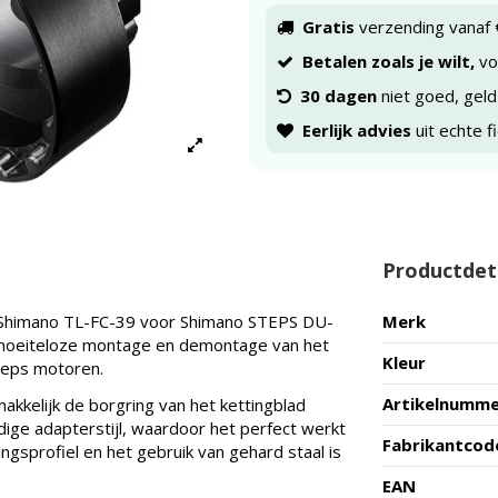
Gratis
verzending vanaf 
Betalen zoals je wilt,
voo
30 dagen
niet goed, geld
Eerlijk advies
uit echte f
Productdet
 Shimano TL-FC-39 voor Shimano STEPS DU-
Merk
 moeiteloze montage en demontage van het
Kleur
teps motoren.
Artikelnumm
kelijk de borgring van het kettingblad
ige adapterstijl, waardoor het perfect werkt
Fabrikantcod
gsprofiel en het gebruik van gehard staal is
EAN