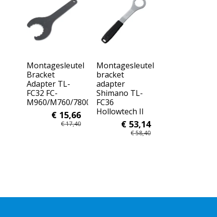
Montagesleutel
Montagesleutel
Bracket
bracket
Adapter TL-
adapter
FC32 FC-
Shimano TL-
M960/M760/7800
FC36
Hollowtech II
€ 15,66
€ 53,14
€ 17,40
€ 58,40