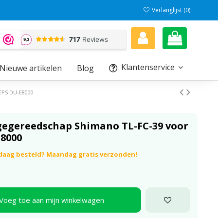
Verlanglijst (
0
)
Klantenservice
Nieuwe artikelen
Blog
EPS DU-E8000
egereedschap Shimano TL-FC-39 voor
8000
daag besteld? Maandag gratis verzonden!
Voeg toe aan mijn winkelwagen