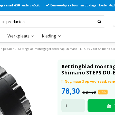
ng vanaf €50
, anders €5,95
Eenvoudig retour
, en 30 dagen bedenktijd
Werkplaats
Kleding
en pedalen
Kettingblad montagegereedschap Shimano TL-FC-39 voor Shimano ST
Kettingblad montag
Shimano STEPS DU-E
Nog maar 3 op voorraad, van
78,30
€ 87,00
-10%