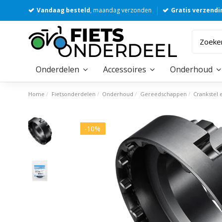
Vandaag besteld
, maandag verzonden
Gratis verzendi
Onderdelen
Accessoires
Onderhoud
Home
Fietsonderdelen
Onderhoud
Gereedschappen
Crankstel 
-10%