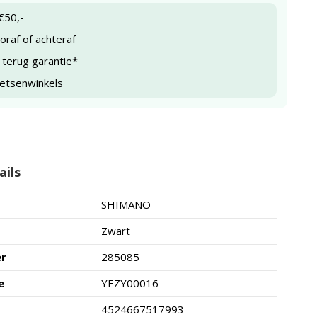
€50,-
raf of achteraf
 terug garantie*
ietsenwinkels
ails
SHIMANO
Zwart
er
285085
e
YEZY00016
4524667517993