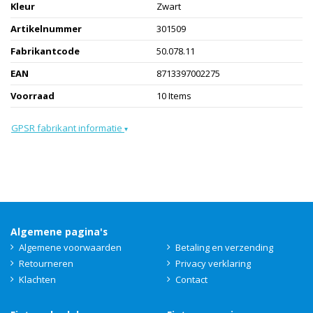
Kleur
Zwart
Artikelnummer
301509
Fabrikantcode
50.078.11
EAN
8713397002275
Voorraad
10 Items
GPSR fabrikant informatie
▾
Algemene pagina's
Algemene voorwaarden
Betaling en verzending
Retourneren
Privacy verklaring
Klachten
Contact