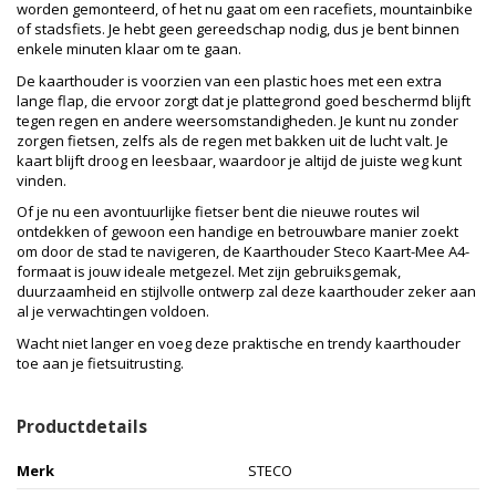
worden gemonteerd, of het nu gaat om een racefiets, mountainbike
of stadsfiets. Je hebt geen gereedschap nodig, dus je bent binnen
enkele minuten klaar om te gaan.
De kaarthouder is voorzien van een plastic hoes met een extra
lange flap, die ervoor zorgt dat je plattegrond goed beschermd blijft
tegen regen en andere weersomstandigheden. Je kunt nu zonder
zorgen fietsen, zelfs als de regen met bakken uit de lucht valt. Je
kaart blijft droog en leesbaar, waardoor je altijd de juiste weg kunt
vinden.
Of je nu een avontuurlijke fietser bent die nieuwe routes wil
ontdekken of gewoon een handige en betrouwbare manier zoekt
om door de stad te navigeren, de Kaarthouder Steco Kaart-Mee A4-
formaat is jouw ideale metgezel. Met zijn gebruiksgemak,
duurzaamheid en stijlvolle ontwerp zal deze kaarthouder zeker aan
al je verwachtingen voldoen.
Wacht niet langer en voeg deze praktische en trendy kaarthouder
toe aan je fietsuitrusting.
Productdetails
Merk
STECO