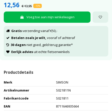
12,56
€ 13,95
-10%
Voeg toe aan mijn winkelwagen
Gratis
verzending vanaf €50,-
Betalen zoals je wilt,
vooraf of achteraf
30 dagen
niet goed, geld terug garantie*
Eerlijk advies
uit echte fietsenwinkels
Productdetails
Merk
SIMSON
Artikelnummer
S021811N
Fabrikantcode
S021811
EAN
8711646935664