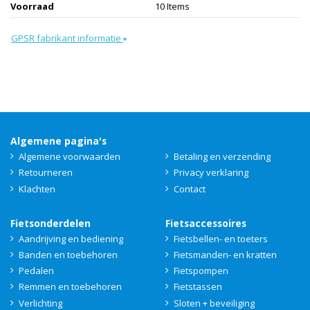
Voorraad
10 Items
GPSR fabrikant informatie
▾
Algemene pagina's
Algemene voorwaarden
Betaling en verzending
Retourneren
Privacy verklaring
Klachten
Contact
Fietsonderdelen
Fietsaccessoires
Aandrijving en bediening
Fietsbellen- en toeters
Banden en toebehoren
Fietsmanden- en kratten
Pedalen
Fietspompen
Remmen en toebehoren
Fietstassen
Verlichting
Sloten + beveiliging