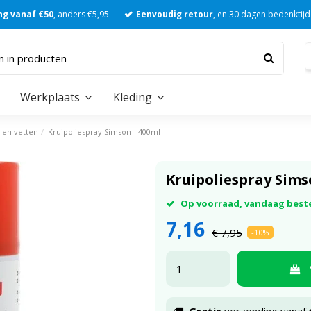
ng vanaf €50
, anders €5,95
Eenvoudig retour
, en 30 dagen bedenktijd
Werkplaats
Kleding
e en vetten
Kruipoliespray Simson - 400ml
Kruipoliespray Sims
Op voorraad, vandaag best
7,16
€ 7,95
-10%