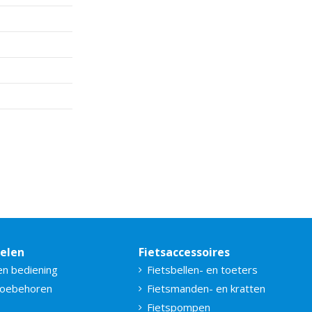
delen
Fietsaccessoires
en bediening
Fietsbellen- en toeters
toebehoren
Fietsmanden- en kratten
Fietspompen