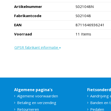
Artikelnummer
S021048N
Fabrikantcode
S021048
EAN
8711646936241
Voorraad
11 Items
GPSR fabrikant informatie
▾
Algemene pagina's
Fietsonder
Algemene voorwaarden
Aandrijving 
Betaling en verzending
Banden en 
Retourneren
Pedalen