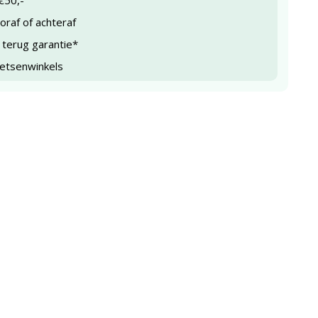
€50,-
raf of achteraf
 terug garantie*
ietsenwinkels