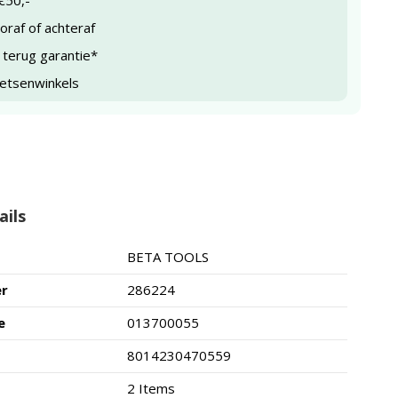
€50,-
raf of achteraf
 terug garantie*
ietsenwinkels
ails
BETA TOOLS
er
286224
e
013700055
8014230470559
2 Items