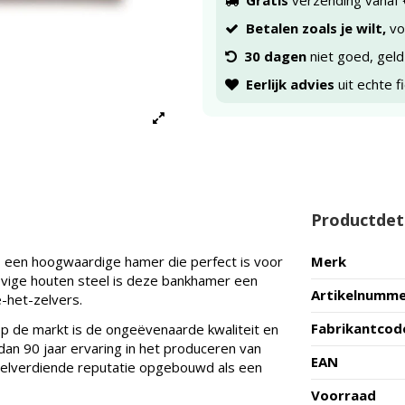
Gratis
verzending vanaf 
Betalen zoals je wilt,
voo
30 dagen
niet goed, geld
Eerlijk advies
uit echte f
Productdet
 een hoogwaardige hamer die perfect is voor
Merk
tevige houten steel is deze bankhamer een
Artikelnumm
-het-zelvers.
Fabrikantcod
 de markt is de ongeëvenaarde kwaliteit en
an 90 jaar ervaring in het produceren van
EAN
elverdiende reputatie opgebouwd als een
Voorraad