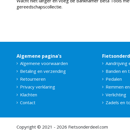
Wacht niet langer en voeg de Bankhamer Beta Tools met
gereedschapscollectie.
Algemene pagina's
Fietsonder
Algemene voorwaarden
Aandrijving 
Betaling en verzending
Banden en 
Retourneren
Pedalen
Privacy verklaring
Remmen en
Klachten
Verlichting
Contact
Zadels en 
Copyright © 2021 - 2026 Fietsonderdeel.com