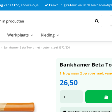
ng vanaf €50
, anders €5,95
Eenvoudig retour
, en 30 dagen bedenktijd
Werkplaats
Kleding
e
Bankhamer Beta Tools met houten steel 1370/500
Bankhamer Beta Too
Nog maar 2 op voorraad, va
26,50