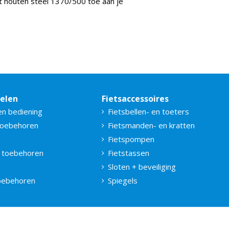
 houten steel 1370/500 toe aan je
delen
Fietsaccessoires
en bediening
Fietsbellen- en toeters
toebehoren
Fietsmanden- en kratten
Fietspompen
 toebehoren
Fietstassen
Sloten + beveiliging
toebehoren
Spiegels