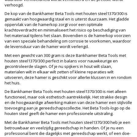
verhoogd.
De kop van de Bankhamer Beta Tools met houten steel1370/300 is
gemaakt van hoogwaardig staal en is uiterst duurzaam. Het gladde
oppervlak van de hamerkop zorgt voor een optimale
krachtoverdracht en minimaliseert het risico op beschadiging van
het materiaal tijdens het slaan. Bovendien is de hamerkop voorzien
van een speciale behandeling om corrosie te voorkomen, waardoor
de levensduur van de hamer wordt verlengd.
Met een gewicht van 300 gram is deze Bankhamer Beta Tools met
houten steel1370/300 perfect in balans voor nauwkeurige en
gecontroleerde slagen. Of je nu spijkers in hout wilt slaan,
materialen wilt in elkaar wilt zetten of kleine reparaties wilt
uitvoeren, deze hamer is geschikt voor allerlei klussen in en rondom
het huis.
De Bankhamer Beta Tools met houten steel1370/300 is niet alleen
functioneel, maar ook esthetisch aantrekkelijk. Het strakke design
en de hoogwaardige afwerking maken van deze hamer een stijlvolle
toevoeging aan je gereedschapscollectie. Het Beta Tools-logo op de
houten steel geeft de hamer een professionele uitstraling.
Met de Bankhamer Beta Tools met houten steel1370/300 heb je een
betrouwbaar en veelzijdig gereedschap in handen. Of je nu een
professional bent die dagelijks met gereedschap werkt, of een doe-