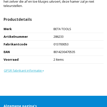
het-zelver die af en toe klusjes uitvoert, deze hamer zal je niet
teleurstellen.
Productdetails
Merk
BETA TOOLS
Artikelnummer
286233
Fabrikantcode
013700053
EAN
8014230470535
Voorraad
2 Items
GPSR fabrikant informatie
▾
Algemene pagina's