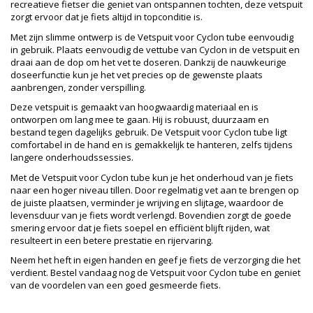
recreatieve fietser die geniet van ontspannen tochten, deze vetspuit
zorgt ervoor dat je fiets altijd in topconditie is.
Met zijn slimme ontwerp is de Vetspuit voor Cyclon tube eenvoudig
in gebruik. Plaats eenvoudig de vettube van Cyclon in de vetspuit en
draai aan de dop om het vet te doseren. Dankzij de nauwkeurige
doseerfunctie kun je het vet precies op de gewenste plaats
aanbrengen, zonder verspilling.
Deze vetspuit is gemaakt van hoogwaardig materiaal en is
ontworpen om lang mee te gaan. Hij is robuust, duurzaam en
bestand tegen dagelijks gebruik. De Vetspuit voor Cyclon tube ligt
comfortabel in de hand en is gemakkelijk te hanteren, zelfs tijdens
langere onderhoudssessies.
Met de Vetspuit voor Cyclon tube kun je het onderhoud van je fiets
naar een hoger niveau tillen. Door regelmatig vet aan te brengen op
de juiste plaatsen, verminder je wrijving en slijtage, waardoor de
levensduur van je fiets wordt verlengd. Bovendien zorgt de goede
smering ervoor dat je fiets soepel en efficiënt blijft rijden, wat
resulteert in een betere prestatie en rijervaring.
Neem het heft in eigen handen en geef je fiets de verzorging die het
verdient. Bestel vandaag nog de Vetspuit voor Cyclon tube en geniet
van de voordelen van een goed gesmeerde fiets.