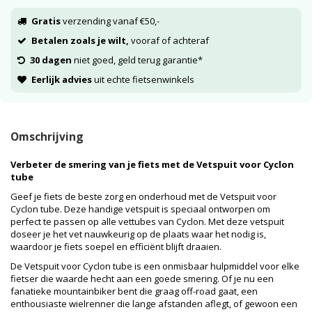
Gratis
verzending vanaf €50,-
Betalen zoals je wilt,
vooraf of achteraf
30 dagen
niet goed, geld terug garantie*
Eerlijk advies
uit echte fietsenwinkels
Omschrijving
Verbeter de smering van je fiets met de Vetspuit voor Cyclon
tube
Geef je fiets de beste zorg en onderhoud met de Vetspuit voor
Cyclon tube. Deze handige vetspuit is speciaal ontworpen om
perfect te passen op alle vettubes van Cyclon. Met deze vetspuit
doseer je het vet nauwkeurig op de plaats waar het nodig is,
waardoor je fiets soepel en efficiënt blijft draaien.
De Vetspuit voor Cyclon tube is een onmisbaar hulpmiddel voor elke
fietser die waarde hecht aan een goede smering. Of je nu een
fanatieke mountainbiker bent die graag off-road gaat, een
enthousiaste wielrenner die lange afstanden aflegt, of gewoon een