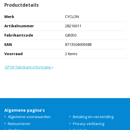
Productdetails
Merk
CYCLON
Artikelnummer
28216011
Fabrikantcode
GB050
EAN
8713504009388
Voorraad
2 Items
GPSR fabrikant informatie
▾
Algemene pagina's
Algemene voorwaarden
Betaling en verzending
Retourneren
Privacy verklaring