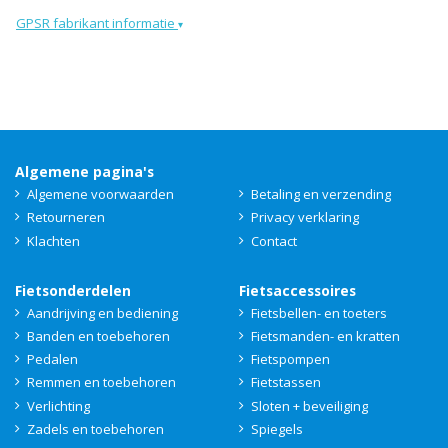
GPSR fabrikant informatie
▾
Algemene pagina's
Algemene voorwaarden
Betaling en verzending
Retourneren
Privacy verklaring
Klachten
Contact
Fietsonderdelen
Fietsaccessoires
Aandrijving en bediening
Fietsbellen- en toeters
Banden en toebehoren
Fietsmanden- en kratten
Pedalen
Fietspompen
Remmen en toebehoren
Fietstassen
Verlichting
Sloten + beveiliging
Zadels en toebehoren
Spiegels