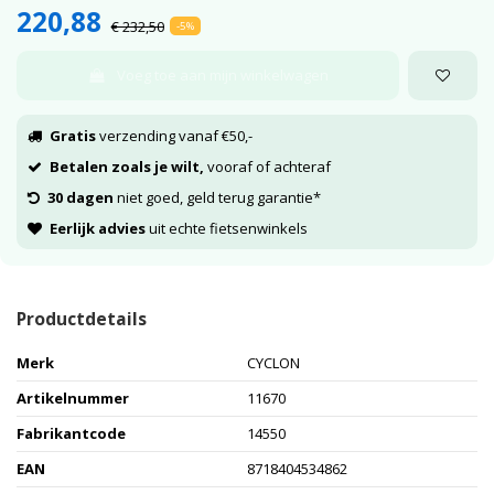
220,88
€ 232,50
-5%
Voeg toe aan mijn winkelwagen
Gratis
verzending vanaf €50,-
Betalen zoals je wilt,
vooraf of achteraf
30 dagen
niet goed, geld terug garantie*
Eerlijk advies
uit echte fietsenwinkels
Productdetails
Merk
CYCLON
Artikelnummer
11670
Fabrikantcode
14550
EAN
8718404534862