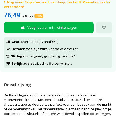
Nog maar 3 op voorraad, vandaag besteld? Maandag gratis
verzonden!
76,49
€ 84,99
-10%
Voeg toe aan mijn winkelwagen
Gratis
verzending vanaf €50,-
Betalen zoals je wilt,
vooraf of achteraf
30 dagen
niet goed, geld terug garantie*
Eerlijk advies
uit echte fietsenwinkels
Omschrijving
De Basil Elegance dubbele fietstas combineert elegantie en
milieuvriendelijkheid. Met een inhoud van 40 tot 49 liter is deze
chateau taupe gekleurde tas perfect voor een bezoek aan de markt
of de boekenwinkel. Het binnenritsvak biedt een handige plek om je
portemonnee, sleutels of andere waardevolle spullen op te bergen.