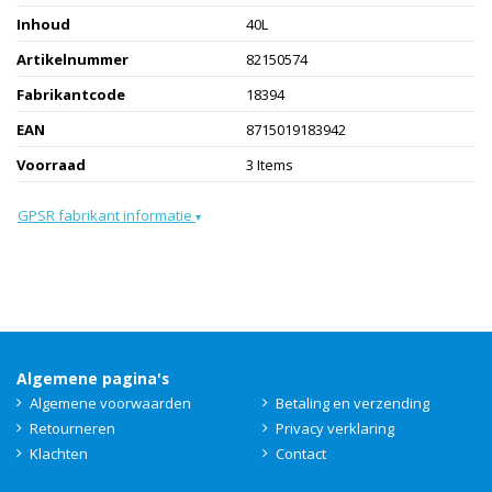
Inhoud
40L
Artikelnummer
82150574
Fabrikantcode
18394
EAN
8715019183942
Voorraad
3 Items
GPSR fabrikant informatie
▾
Algemene pagina's
Algemene voorwaarden
Betaling en verzending
Retourneren
Privacy verklaring
Klachten
Contact