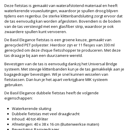
Deze fietstas is gemaakt van waterafstotend materiaal en heeft
waterkerende vouwsluitingen, waardoor je spullen droog blijven
tijdens een regenbui. De sterke klittenbandsluiting zorgt ervoor dat
de tas eenvoudig kan worden afgesloten. Bovendien is de bodem
van de tas verstevigd met een glasfiber strip, waardoor je ook
zwaardere spullen kunt vervoeren.
De Basil Elegance fietstas is een groene keuze, gemaakt van
gerecycled PET polyester. Hierdoor zijn er 11 flesjes van 330 ml
gerecycled om deze chique fietsshopper te produceren. Met deze
tas draag je bij aan een duurzamere wereld.
Bevestigen van de tas is eenvoudig dankzij het Universal Bridge
systeem. Met stevige klittenbanden kun je de tas gemakkelijk aan je
bagagedrager bevestigen. Wil je snel kunnen wisselen van
fietstassen. Dan kun je het apart verkrijgbare MIK systeem
gebruiken.
De Basil Elegance dubbele fietstas heeft de volgende
eigenschappen:
Waterkerende sluiting
Dubbele fietstas met veel draagkracht
Inhoud: 40 tot 49 liter
Afmetingen: 40 x 38 x 16 cm (Buitenwerkse maten)
Bevestiging: Bagagedrager