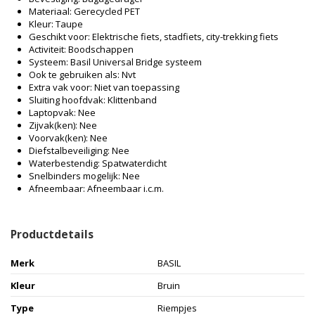
Materiaal: Gerecycled PET
Kleur: Taupe
Geschikt voor: Elektrische fiets, stadfiets, city-trekking fiets
Activiteit: Boodschappen
Systeem: Basil Universal Bridge systeem
Ook te gebruiken als: Nvt
Extra vak voor: Niet van toepassing
Sluiting hoofdvak: Klittenband
Laptopvak: Nee
Zijvak(ken): Nee
Voorvak(ken): Nee
Diefstalbeveiliging: Nee
Waterbestendig: Spatwaterdicht
Snelbinders mogelijk: Nee
Afneembaar: Afneembaar i.c.m.
Productdetails
Merk
BASIL
Kleur
Bruin
Type
Riempjes