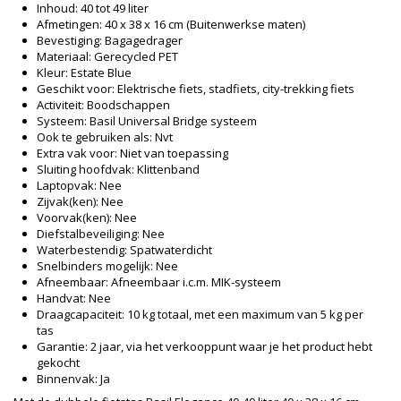
Inhoud: 40 tot 49 liter
Afmetingen: 40 x 38 x 16 cm (Buitenwerkse maten)
Bevestiging: Bagagedrager
Materiaal: Gerecycled PET
Kleur: Estate Blue
Geschikt voor: Elektrische fiets, stadfiets, city-trekking fiets
Activiteit: Boodschappen
Systeem: Basil Universal Bridge systeem
Ook te gebruiken als: Nvt
Extra vak voor: Niet van toepassing
Sluiting hoofdvak: Klittenband
Laptopvak: Nee
Zijvak(ken): Nee
Voorvak(ken): Nee
Diefstalbeveiliging: Nee
Waterbestendig: Spatwaterdicht
Snelbinders mogelijk: Nee
Afneembaar: Afneembaar i.c.m. MIK-systeem
Handvat: Nee
Draagcapaciteit: 10 kg totaal, met een maximum van 5 kg per
tas
Garantie: 2 jaar, via het verkooppunt waar je het product hebt
gekocht
Binnenvak: Ja