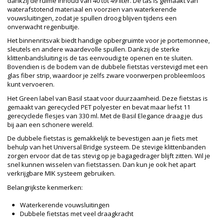
dankzij de ruime inhoud van 40 tot 49 liter. De tas is gemaakt van
waterafstotend materiaal en voorzien van waterkerende
vouwsluitingen, zodat je spullen droog blijven tijdens een
onverwacht regenbuitje.
Het binnenritsvak biedt handige opbergruimte voor je portemonnee,
sleutels en andere waardevolle spullen. Dankzij de sterke
klittenbandsluiting is de tas eenvoudig te openen en te sluiten.
Bovendien is de bodem van de dubbele fietstas verstevigd met een
glas fiber strip, waardoor je zelfs zware voorwerpen probleemloos
kunt vervoeren.
Het Green label van Basil staat voor duurzaamheid. Deze fietstas is
gemaakt van gerecycled PET polyester en bevat maar liefst 11
gerecyclede flesjes van 330 ml. Met de Basil Elegance draag je dus
bij aan een schonere wereld.
De dubbele fietstas is gemakkelijk te bevestigen aan je fiets met
behulp van het Universal Bridge systeem. De stevige klittenbanden
zorgen ervoor dat de tas stevig op je bagagedrager blijft zitten. Wil je
snel kunnen wisselen van fietstassen. Dan kun je ook het apart
verkrijgbare MIK systeem gebruiken.
Belangrijkste kenmerken:
Waterkerende vouwsluitingen
Dubbele fietstas met veel draagkracht