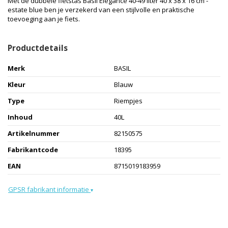
Met de dubbele fietstas Basil Elegance 40-49 liter 40 x 38 x 16 cm -
estate blue ben je verzekerd van een stijlvolle en praktische
toevoeging aan je fiets.
Productdetails
Merk
BASIL
Kleur
Blauw
Type
Riempjes
Inhoud
40L
Artikelnummer
82150575
Fabrikantcode
18395
EAN
8715019183959
GPSR fabrikant informatie
▾