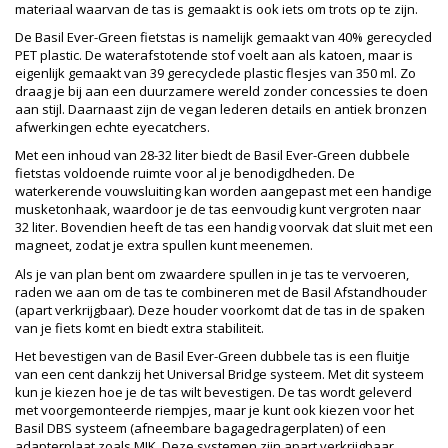
materiaal waarvan de tas is gemaakt is ook iets om trots op te zijn.
De Basil Ever-Green fietstas is namelijk gemaakt van 40% gerecycled
PET plastic. De waterafstotende stof voelt aan als katoen, maar is
eigenlijk gemaakt van 39 gerecyclede plastic flesjes van 350 ml. Zo
draag je bij aan een duurzamere wereld zonder concessies te doen
aan stijl. Daarnaast zijn de vegan lederen details en antiek bronzen
afwerkingen echte eyecatchers.
Met een inhoud van 28-32 liter biedt de Basil Ever-Green dubbele
fietstas voldoende ruimte voor al je benodigdheden. De
waterkerende vouwsluiting kan worden aangepast met een handige
musketonhaak, waardoor je de tas eenvoudig kunt vergroten naar
32 liter. Bovendien heeft de tas een handig voorvak dat sluit met een
magneet, zodat je extra spullen kunt meenemen.
Als je van plan bent om zwaardere spullen in je tas te vervoeren,
raden we aan om de tas te combineren met de Basil Afstandhouder
(apart verkrijgbaar). Deze houder voorkomt dat de tas in de spaken
van je fiets komt en biedt extra stabiliteit.
Het bevestigen van de Basil Ever-Green dubbele tas is een fluitje
van een cent dankzij het Universal Bridge systeem. Met dit systeem
kun je kiezen hoe je de tas wilt bevestigen. De tas wordt geleverd
met voorgemonteerde riempjes, maar je kunt ook kiezen voor het
Basil DBS systeem (afneembare bagagedragerplaten) of een
adapterplaat zoals MIK. Deze systemen zijn apart verkrijgbaar.