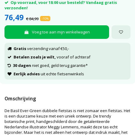
Op voorraad, voor 18:00 uur besteld? Vandaag gratis
verzonden!
76,49
€ 84,99
-10%
Voeg toe aan mijn winkelwagen
Gratis
verzending vanaf €50,-
Betalen zoals je wilt,
vooraf of achteraf
30 dagen
niet goed, geld terug garantie*
Eerlijk advies
uit echte fietsenwinkels
Omschrijving
De Basil Ever-Green dubbele fietstas is niet zomaar een fietstas. Het
is een duurzame keuze met een uniek ontwerp. De trendy
botanische print, handgeschilderd door de getalenteerde
Nederlandse illustrator Meggy Lemmens, maakt deze tas echt
bijzonder. Maar het is niet alleen het ontwerp dat indruk maakt, het