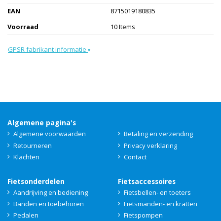
EAN
8715019180835
Voorraad
10 Items
GPSR fabrikant informatie
▾
Algemene pagina's
Algemene voorwaarden
Betaling en verzending
Retourneren
Privacy verklaring
Klachten
Contact
Fietsonderdelen
Fietsaccessoires
Aandrijving en bediening
Fietsbellen- en toeters
Banden en toebehoren
Fietsmanden- en kratten
Pedalen
Fietspompen