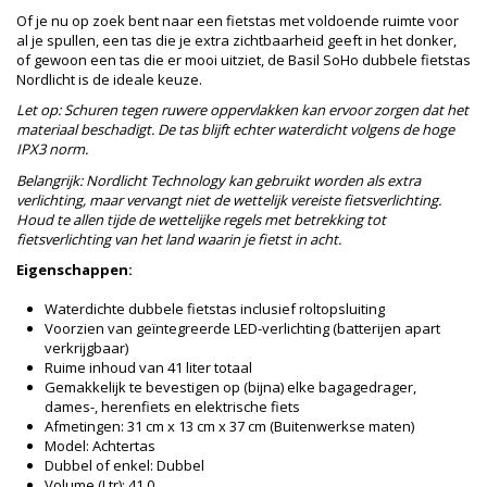
Of je nu op zoek bent naar een fietstas met voldoende ruimte voor
al je spullen, een tas die je extra zichtbaarheid geeft in het donker,
of gewoon een tas die er mooi uitziet, de Basil SoHo dubbele fietstas
Nordlicht is de ideale keuze.
Let op: Schuren tegen ruwere oppervlakken kan ervoor zorgen dat het
materiaal beschadigt. De tas blijft echter waterdicht volgens de hoge
IPX3 norm.
Belangrijk: Nordlicht Technology kan gebruikt worden als extra
verlichting, maar vervangt niet de wettelijk vereiste fietsverlichting.
Houd te allen tijde de wettelijke regels met betrekking tot
fietsverlichting van het land waarin je fietst in acht.
Eigenschappen:
Waterdichte dubbele fietstas inclusief roltopsluiting
Voorzien van geïntegreerde LED-verlichting (batterijen apart
verkrijgbaar)
Ruime inhoud van 41 liter totaal
Gemakkelijk te bevestigen op (bijna) elke bagagedrager,
dames-, herenfiets en elektrische fiets
Afmetingen: 31 cm x 13 cm x 37 cm (Buitenwerkse maten)
Model: Achtertas
Dubbel of enkel: Dubbel
Volume (Ltr): 41,0