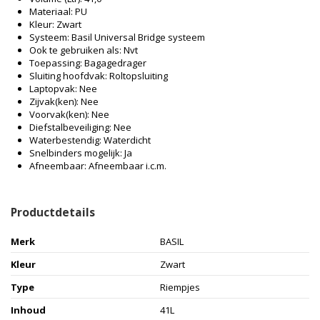
Materiaal: PU
Kleur: Zwart
Systeem: Basil Universal Bridge systeem
Ook te gebruiken als: Nvt
Toepassing: Bagagedrager
Sluiting hoofdvak: Roltopsluiting
Laptopvak: Nee
Zijvak(ken): Nee
Voorvak(ken): Nee
Diefstalbeveiliging: Nee
Waterbestendig: Waterdicht
Snelbinders mogelijk: Ja
Afneembaar: Afneembaar i.c.m.
Productdetails
Merk
BASIL
Kleur
Zwart
Type
Riempjes
Inhoud
41L