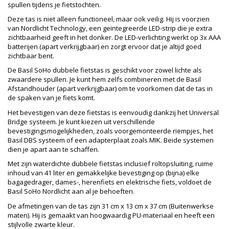
spullen tijdens je fietstochten.
Deze tas is niet alleen functioneel, maar ook veilig. Hij is voorzien
van Nordlicht Technology, een geïntegreerde LED-strip die je extra
zichtbaarheid geeft in het donker. De LED-verlichting werkt op 3x AAA
batterijen (apart verkrijgbaar) en zorgt ervoor dat je altijd goed
zichtbaar bent.
De Basil SoHo dubbele fietstas is geschikt voor zowel lichte als
zwaardere spullen. Je kunt hem zelfs combineren met de Basil
Afstandhouder (apart verkrijgbaar) om te voorkomen dat de tas in
de spaken van je fiets komt.
Het bevestigen van deze fietstas is eenvoudig dankzij het Universal
Bridge systeem. Je kunt kiezen uit verschillende
bevestigingsmogelijkheden, zoals voorgemonteerde riempjes, het
Basil DBS systeem of een adapterplaat zoals MIK. Beide systemen
dien je apart aan te schaffen.
Met zijn waterdichte dubbele fietstas inclusief roltopsluiting, ruime
inhoud van 41 liter en gemakkelijke bevestiging op (bijna) elke
bagagedrager, dames-, herenfiets en elektrische fiets, voldoet de
Basil SoHo Nordlicht aan al je behoeften.
De afmetingen van de tas zijn 31 cm x 13 cm x 37 cm (Buitenwerkse
maten). Hij is gemaakt van hoogwaardig PU-materiaal en heeft een
stijlvolle zwarte kleur.