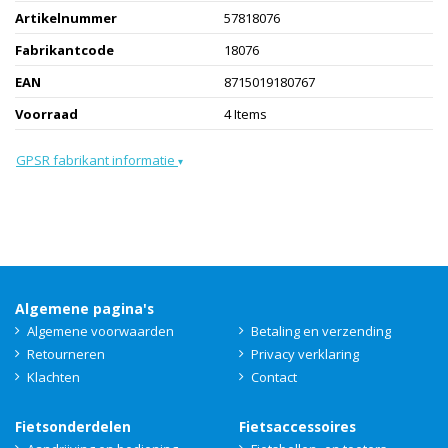
Artikelnummer
57818076
Fabrikantcode
18076
EAN
8715019180767
Voorraad
4 Items
GPSR fabrikant informatie
▾
Algemene pagina's
Algemene voorwaarden
Betaling en verzending
Retourneren
Privacy verklaring
Klachten
Contact
Fietsonderdelen
Fietsaccessoires