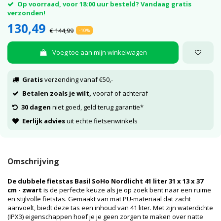
Op voorraad, voor 18:00 uur besteld? Vandaag gratis
verzonden!
130,49
€ 144,99
-10%
Voeg toe aan mijn winkelwagen
Gratis
verzending vanaf €50,-
Betalen zoals je wilt,
vooraf of achteraf
30 dagen
niet goed, geld terug garantie*
Eerlijk advies
uit echte fietsenwinkels
Omschrijving
De dubbele fietstas Basil SoHo Nordlicht 41 liter 31 x 13 x 37
cm - zwart
is de perfecte keuze als je op zoek bent naar een ruime
en stijlvolle fietstas. Gemaakt van mat PU-materiaal dat zacht
aanvoelt, biedt deze tas een inhoud van 41 liter. Met zijn waterdichte
(IPX3) eigenschappen hoef je je geen zorgen te maken over natte