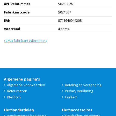
Artikelnummer
S021067N
Fabrikantcode
S021067
EAN
8711646944208
Voorraad
4 Items
GPSR fabrikant informatie
▾
Algemene pagina's
Algemene voorwaarden
Betaling en verzending
Retourneren
Privacy verklaring
Klachten
Contact
Fietsonderdelen
Fietsaccessoires
Aandrijving en bediening
Fietsbellen- en toeters