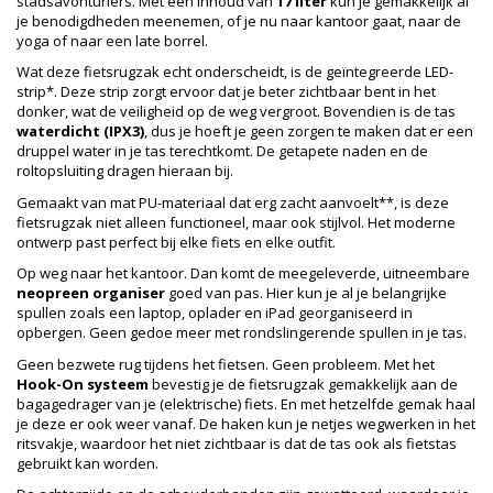
stadsavonturiers. Met een inhoud van
17 liter
kun je gemakkelijk al
je benodigdheden meenemen, of je nu naar kantoor gaat, naar de
yoga of naar een late borrel.
Wat deze fietsrugzak echt onderscheidt, is de geïntegreerde LED-
strip*. Deze strip zorgt ervoor dat je beter zichtbaar bent in het
donker, wat de veiligheid op de weg vergroot. Bovendien is de tas
waterdicht (IPX3)
, dus je hoeft je geen zorgen te maken dat er een
druppel water in je tas terechtkomt. De getapete naden en de
roltopsluiting dragen hieraan bij.
Gemaakt van mat PU-materiaal dat erg zacht aanvoelt**, is deze
fietsrugzak niet alleen functioneel, maar ook stijlvol. Het moderne
ontwerp past perfect bij elke fiets en elke outfit.
Op weg naar het kantoor. Dan komt de meegeleverde, uitneembare
neopreen organiser
goed van pas. Hier kun je al je belangrijke
spullen zoals een laptop, oplader en iPad georganiseerd in
opbergen. Geen gedoe meer met rondslingerende spullen in je tas.
Geen bezwete rug tijdens het fietsen. Geen probleem. Met het
Hook-On systeem
bevestig je de fietsrugzak gemakkelijk aan de
bagagedrager van je (elektrische) fiets. En met hetzelfde gemak haal
je deze er ook weer vanaf. De haken kun je netjes wegwerken in het
ritsvakje, waardoor het niet zichtbaar is dat de tas ook als fietstas
gebruikt kan worden.