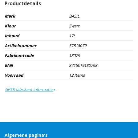
Productdetails
Merk
BASIL
Kleur
Zwart
Inhoud
17L
Artikelnummer
57818079
Fabrikantcode
18079
EAN
8715019180798
Voorraad
12 Items
GPSR fabrikant informatie
▾
Algemene pagina's