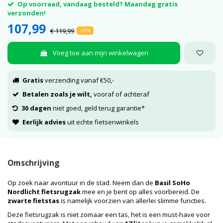
Op voorraad, vandaag besteld? Maandag gratis
verzonden!
107,99
€ 119,99
-10%
Voeg toe aan mijn winkelwagen
Gratis
verzending vanaf €50,-
Betalen zoals je wilt,
vooraf of achteraf
30 dagen
niet goed, geld terug garantie*
Eerlijk advies
uit echte fietsenwinkels
Omschrijving
Op zoek naar avontuur in de stad. Neem dan de
Basil SoHo
Nordlicht fietsrugzak
mee en je bent op alles voorbereid. De
zwarte fietstas
is namelijk voorzien van allerlei slimme functies.
Deze fietsrugzak is niet zomaar een tas, het is een must-have voor