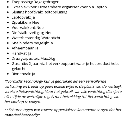
Toepassing: Bagagedrager
Extra vak voor: Uitneembare organiser voor o.a. laptop
Sluiting hoofdvak: Roltopsluiting
Laptopvak: Ja
Zijvak(ken): Nee
Voorvak(ken): Nee
Diefstalbeveiliging: Nee
Waterbestendig: Waterdicht
Snelbinders mogelijk: Ja
Afneembaar: Ja
Handvat: Ja
Draagcapaciteit: Max.5kg
Garantie: 2 jaar, via het verkooppunt waar je het product hebt
gekocht
Binnenvak: Ja
*Nordlicht Technology kun je gebruiken als een aanvullende
verlichting en treedt op geen enkele wijze in de plaats van de wettelijk
vereiste fietsverlichting. Voor het gebruik van alle verlichting dien je te
allen tijde de wettelijke regels met betrekking tot fietsverlichting van
het land op te volgen.
**Schuren tegen wat ruwere oppervlakten kan ervoor zorgen dat het
materiaal beschadigt.