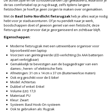
De achterzijde en de schouderbanden zijn gewatteerd, waardoor je
de tas comfortabel op je rug draagt, zelfs tijdens langere
fietstochten. Je hoeft je geen zorgen te maken over ongemakken.
Met de
Basil SoHo Nordlicht fietsrugzak
heb je alles wat je nodig
hebt voor je stadsavonturen. Of je nu pendelt naar je werk,
boodschappen doet of gewoon geniet van een fietstocht, deze
fietsrugzak zorgt ervoor dat je georganiseerd en zichtbaar blijft.
Eigenschappen:
Moderne fietsrugzak met een uitneembare organiser voor
bijvoorbeeld een laptop
Voorzien van geïntegreerde LED-verlichting (3x AAA batterijen
apart verkrijgbaar)
Gemakkelijk te bevestigen aan de bagagedrager van een
dames-, heren- of elektrische fiets
Afmetingen: 31 cm x 14 cm x 37 cm (Buitenwerkse maten)
Ook erg geschikt voor de E-bike!
Model: Achtertas
Dubbel of enkel: Enkel
Volume (Ltr): 17,0
Materiaal: PU
Kleur: Zwart
Systeem: Basil Hook-On systeem
Ook te gebruiken als: Rugzak