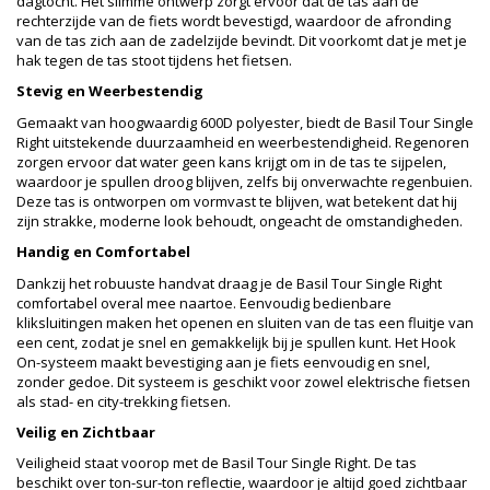
dagtocht. Het slimme ontwerp zorgt ervoor dat de tas aan de
rechterzijde van de fiets wordt bevestigd, waardoor de afronding
van de tas zich aan de zadelzijde bevindt. Dit voorkomt dat je met je
hak tegen de tas stoot tijdens het fietsen.
Stevig en Weerbestendig
Gemaakt van hoogwaardig 600D polyester, biedt de Basil Tour Single
Right uitstekende duurzaamheid en weerbestendigheid. Regenoren
zorgen ervoor dat water geen kans krijgt om in de tas te sijpelen,
waardoor je spullen droog blijven, zelfs bij onverwachte regenbuien.
Deze tas is ontworpen om vormvast te blijven, wat betekent dat hij
zijn strakke, moderne look behoudt, ongeacht de omstandigheden.
Handig en Comfortabel
Dankzij het robuuste handvat draag je de Basil Tour Single Right
comfortabel overal mee naartoe. Eenvoudig bedienbare
kliksluitingen maken het openen en sluiten van de tas een fluitje van
een cent, zodat je snel en gemakkelijk bij je spullen kunt. Het Hook
On-systeem maakt bevestiging aan je fiets eenvoudig en snel,
zonder gedoe. Dit systeem is geschikt voor zowel elektrische fietsen
als stad- en city-trekking fietsen.
Veilig en Zichtbaar
Veiligheid staat voorop met de Basil Tour Single Right. De tas
beschikt over ton-sur-ton reflectie, waardoor je altijd goed zichtbaar