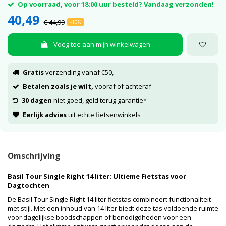
Op voorraad, voor 18:00 uur besteld? Vandaag verzonden!
40,49
€ 44,99
-10%
Voeg toe aan mijn winkelwagen
Gratis
verzending vanaf €50,-
Betalen zoals je wilt,
vooraf of achteraf
30 dagen
niet goed, geld terug garantie*
Eerlijk advies
uit echte fietsenwinkels
Omschrijving
Basil Tour Single Right 14 liter: Ultieme Fietstas voor
Dagtochten
De Basil Tour Single Right 14 liter fietstas combineert functionaliteit
met stijl. Met een inhoud van 14 liter biedt deze tas voldoende ruimte
voor dagelijkse boodschappen of benodigdheden voor een