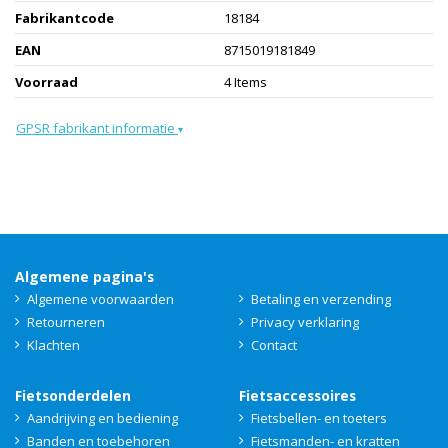
Fabrikantcode
18184
EAN
8715019181849
Voorraad
4 Items
GPSR fabrikant informatie
▾
Algemene pagina's
Algemene voorwaarden
Betaling en verzending
Retourneren
Privacy verklaring
Klachten
Contact
Fietsonderdelen
Fietsaccessoires
Aandrijving en bediening
Fietsbellen- en toeters
Banden en toebehoren
Fietsmanden- en kratten