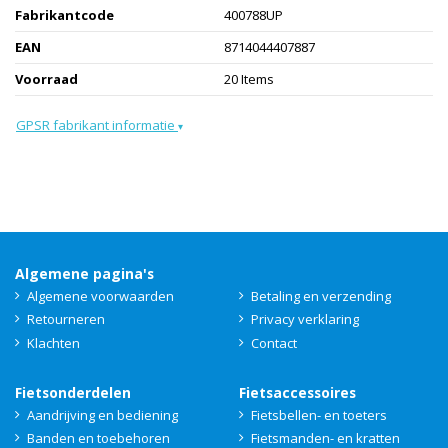
Fabrikantcode
400788UP
EAN
8714044407887
Voorraad
20 Items
GPSR fabrikant informatie
▾
Algemene pagina's
Algemene voorwaarden
Betaling en verzending
Retourneren
Privacy verklaring
Klachten
Contact
Fietsonderdelen
Fietsaccessoires
Aandrijving en bediening
Fietsbellen- en toeters
Banden en toebehoren
Fietsmanden- en kratten