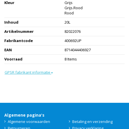
Kleur
Grijs
Grijs.Rood
Rood
Inhoud
20L
Artikelnummer
82022076
Fabrikantcode
400692UP
EAN
8714044406927
Voorraad
8 Items
GPSR fabrikant informatie
▾
Algemene pagina's
Algemene voorwaarden
Betaling en verzending
Retourneren
Privacy verklaring