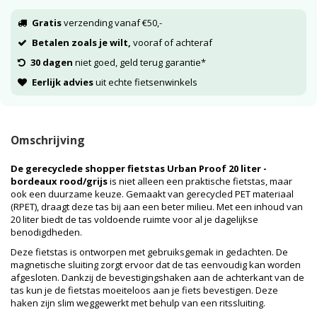
Gratis
verzending vanaf €50,-
Betalen zoals je wilt,
vooraf of achteraf
30 dagen
niet goed, geld terug garantie*
Eerlijk advies
uit echte fietsenwinkels
Omschrijving
De gerecyclede shopper fietstas Urban Proof 20 liter -
bordeaux rood/grijs
is niet alleen een praktische fietstas, maar
ook een duurzame keuze. Gemaakt van gerecycled PET materiaal
(RPET), draagt deze tas bij aan een beter milieu. Met een inhoud van
20 liter biedt de tas voldoende ruimte voor al je dagelijkse
benodigdheden.
Deze fietstas is ontworpen met gebruiksgemak in gedachten. De
magnetische sluiting zorgt ervoor dat de tas eenvoudig kan worden
afgesloten. Dankzij de bevestigingshaken aan de achterkant van de
tas kun je de fietstas moeiteloos aan je fiets bevestigen. Deze
haken zijn slim weggewerkt met behulp van een ritssluiting.