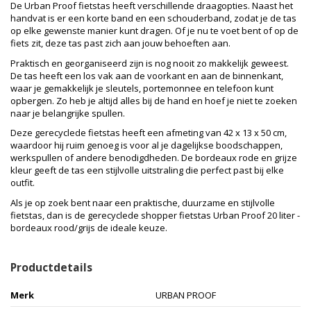
De Urban Proof fietstas heeft verschillende draagopties. Naast het
handvat is er een korte band en een schouderband, zodat je de tas
op elke gewenste manier kunt dragen. Of je nu te voet bent of op de
fiets zit, deze tas past zich aan jouw behoeften aan.
Praktisch en georganiseerd zijn is nog nooit zo makkelijk geweest.
De tas heeft een los vak aan de voorkant en aan de binnenkant,
waar je gemakkelijk je sleutels, portemonnee en telefoon kunt
opbergen. Zo heb je altijd alles bij de hand en hoef je niet te zoeken
naar je belangrijke spullen.
Deze gerecyclede fietstas heeft een afmeting van 42 x 13 x 50 cm,
waardoor hij ruim genoeg is voor al je dagelijkse boodschappen,
werkspullen of andere benodigdheden. De bordeaux rode en grijze
kleur geeft de tas een stijlvolle uitstraling die perfect past bij elke
outfit.
Als je op zoek bent naar een praktische, duurzame en stijlvolle
fietstas, dan is de gerecyclede shopper fietstas Urban Proof 20 liter -
bordeaux rood/grijs de ideale keuze.
Productdetails
Merk
URBAN PROOF