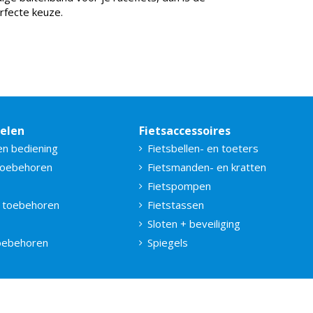
rfecte keuze.
delen
Fietsaccessoires
en bediening
Fietsbellen- en toeters
toebehoren
Fietsmanden- en kratten
Fietspompen
 toebehoren
Fietstassen
Sloten + beveiliging
toebehoren
Spiegels