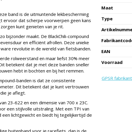
Maat
eze band is de uitmuntende lekbescherming
Type
gt ervoor dat scherpe voorwerpen geen kans
orgen kunt genieten van je rit.
Artikelnumm
 zo bijzonder maakt. De BlackChili-compound
Fabrikantcod
levensduur en efficiënt afrollen. Deze unieke
ware revolutie in de wereld van fietsbanden.
EAN
terde rolweerstand en maar liefst 30% meer
Voorraad
. Dit betekent dat je met deze banden sneller
rouwen hebt in bochten en bij het remmen.
GPSR fabrikant
mpound-banden is dat ze consistente
lometer. Dit betekent dat je kunt vertrouwen
ie je aflegt.
van 23-622 en een dimensie van 700 x 23C.
r een stijlvolle uitstraling. Met een TPI van
en lichtgewicht en biedt hij tegelijkertijd de
ge buitenband voor je racefiets, dan is de