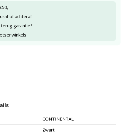
€50,-
raf of achteraf
 terug garantie*
ietsenwinkels
ails
CONTINENTAL
Zwart