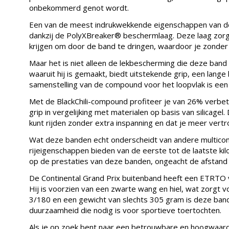
onbekommerd genot wordt.
Een van de meest indrukwekkende eigenschappen van d
dankzij de PolyXBreaker® beschermlaag. Deze laag zor
krijgen om door de band te dringen, waardoor je zonder z
Maar het is niet alleen de lekbescherming die deze band
waaruit hij is gemaakt, biedt uitstekende grip, een lange 
samenstelling van de compound voor het loopvlak is een 
Met de BlackChili-compound profiteer je van 26% verbe
grip in vergelijking met materialen op basis van silicagel
kunt rijden zonder extra inspanning en dat je meer vert
Wat deze banden echt onderscheidt van andere multico
rijeigenschappen bieden van de eerste tot de laatste ki
op de prestaties van deze banden, ongeacht de afstand d
De Continental Grand Prix buitenband heeft een ETRTO 
Hij is voorzien van een zwarte wang en hiel, wat zorgt voo
3/180 en een gewicht van slechts 305 gram is deze band e
duurzaamheid die nodig is voor sportieve toertochten.
Als je op zoek bent naar een betrouwbare en hoogwaardi