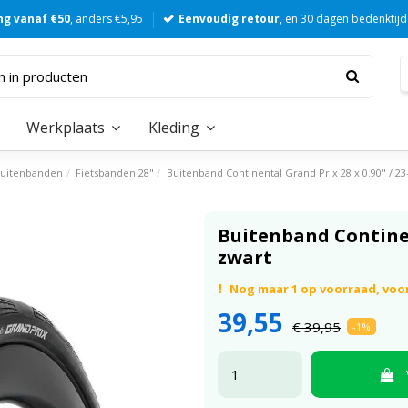
ng vanaf €50
, anders €5,95
Eenvoudig retour
, en 30 dagen bedenktijd
Werkplaats
Kleding
uitenbanden
Fietsbanden 28"
Buitenband Continental Grand Prix 28 x 0.90" / 23
Buitenband Continent
zwart
Nog maar 1 op voorraad, voo
39,55
€ 39,95
-1%