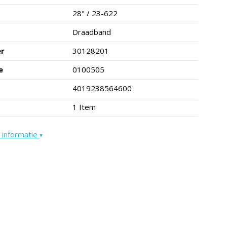
28" / 23-622
Draadband
er
30128201
e
0100505
4019238564600
1 Item
 informatie
▾