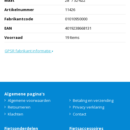
Maat
28" / 32-622
Artikelnummer
11426
Fabrikantcode
01010950000
EAN
4019238668131
Voorraad
19 Items
GPSR fabrikant informatie
▾
Algemene pagina's
Algemene voorwaarden
Betaling en verzending
Retourneren
Privacy verklaring
Klachten
Contact
Fietsonderdelen
Fietsaccessoires