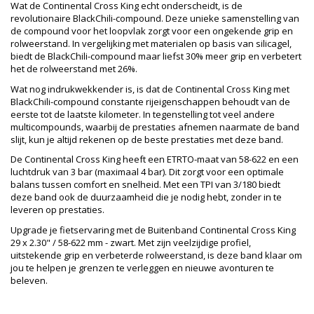
Wat de Continental Cross King echt onderscheidt, is de
revolutionaire BlackChili-compound. Deze unieke samenstelling van
de compound voor het loopvlak zorgt voor een ongekende grip en
rolweerstand. In vergelijking met materialen op basis van silicagel,
biedt de BlackChili-compound maar liefst 30% meer grip en verbetert
het de rolweerstand met 26%.
Wat nog indrukwekkender is, is dat de Continental Cross King met
BlackChili-compound constante rijeigenschappen behoudt van de
eerste tot de laatste kilometer. In tegenstelling tot veel andere
multicompounds, waarbij de prestaties afnemen naarmate de band
slijt, kun je altijd rekenen op de beste prestaties met deze band.
De Continental Cross King heeft een ETRTO-maat van 58-622 en een
luchtdruk van 3 bar (maximaal 4 bar). Dit zorgt voor een optimale
balans tussen comfort en snelheid. Met een TPI van 3/180 biedt
deze band ook de duurzaamheid die je nodig hebt, zonder in te
leveren op prestaties.
Upgrade je fietservaring met de Buitenband Continental Cross King
29 x 2.30" / 58-622 mm - zwart. Met zijn veelzijdige profiel,
uitstekende grip en verbeterde rolweerstand, is deze band klaar om
jou te helpen je grenzen te verleggen en nieuwe avonturen te
beleven.