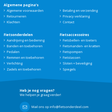
Algemene pagina's
Algemene voorwaarden
Betaling en verzending
Retourneren
Privacy verklaring
Klachten
Contact
Fietsonderdelen
Fietsaccessoires
Aandrijving en bediening
Fietsbellen- en toeters
Banden en toebehoren
Fietsmanden- en kratten
Pedalen
Fietspompen
Remmen en toebehoren
Fietstassen
Verlichting
Sloten + beveiliging
Zadels en toebehoren
Spiegels
Heb je nog vragen?
We helpen je graag verder!
Mail ons op info@fietsonderdeel.com