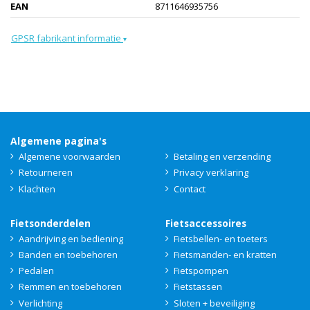
EAN
8711646935756
GPSR fabrikant informatie
▾
Algemene pagina's
Algemene voorwaarden
Betaling en verzending
Retourneren
Privacy verklaring
Klachten
Contact
Fietsonderdelen
Fietsaccessoires
Aandrijving en bediening
Fietsbellen- en toeters
Banden en toebehoren
Fietsmanden- en kratten
Pedalen
Fietspompen
Remmen en toebehoren
Fietstassen
Verlichting
Sloten + beveiliging