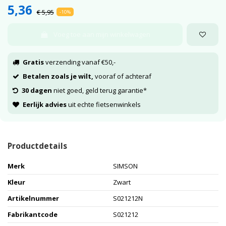
5,36
€ 5,95
-10%
Voeg toe aan mijn winkelwagen
Gratis
verzending vanaf €50,-
Betalen zoals je wilt,
vooraf of achteraf
30 dagen
niet goed, geld terug garantie*
Eerlijk advies
uit echte fietsenwinkels
Productdetails
Merk
SIMSON
Kleur
Zwart
Artikelnummer
S021212N
Fabrikantcode
S021212