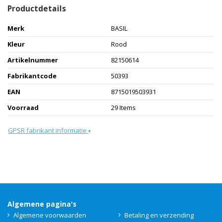
Productdetails
Merk
BASIL
Kleur
Rood
Artikelnummer
82150614
Fabrikantcode
50393
EAN
8715019503931
Voorraad
29 Items
GPSR fabrikant informatie
▾
Algemene pagina's
Algemene voorwaarden
Betaling en verzending