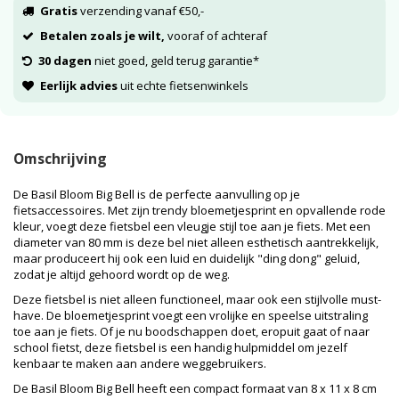
Gratis
verzending vanaf €50,-
Betalen zoals je wilt,
vooraf of achteraf
30 dagen
niet goed, geld terug garantie*
Eerlijk advies
uit echte fietsenwinkels
Omschrijving
De Basil Bloom Big Bell is de perfecte aanvulling op je
fietsaccessoires. Met zijn trendy bloemetjesprint en opvallende rode
kleur, voegt deze fietsbel een vleugje stijl toe aan je fiets. Met een
diameter van 80 mm is deze bel niet alleen esthetisch aantrekkelijk,
maar produceert hij ook een luid en duidelijk "ding dong" geluid,
zodat je altijd gehoord wordt op de weg.
Deze fietsbel is niet alleen functioneel, maar ook een stijlvolle must-
have. De bloemetjesprint voegt een vrolijke en speelse uitstraling
toe aan je fiets. Of je nu boodschappen doet, eropuit gaat of naar
school fietst, deze fietsbel is een handig hulpmiddel om jezelf
kenbaar te maken aan andere weggebruikers.
De Basil Bloom Big Bell heeft een compact formaat van 8 x 11 x 8 cm