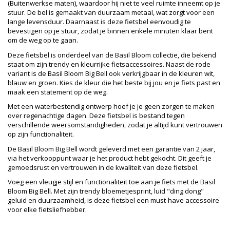
(Buitenwerkse maten), waardoor hij niet te veel ruimte inneemt op je
stuur. De bel is gemaakt van duurzaam metaal, wat zorgt voor een
lange levensduur. Daarnaast is deze fietsbel eenvoudig te
bevestigen op je stuur, zodat je binnen enkele minuten klaar bent
om de weg op te gaan.
Deze fietsbel is onderdeel van de Basil Bloom collectie, die bekend
staat om zijn trendy en kleurrijke fietsaccessoires. Naast de rode
variant is de Basil Bloom Big Bell ook verkrijgbaar in de kleuren wit,
blauw en groen. Kies de kleur die het beste bij jou en je fiets past en
maak een statement op de weg.
Met een waterbestendig ontwerp hoef je je geen zorgen te maken
over regenachtige dagen. Deze fietsbel is bestand tegen
verschillende weersomstandigheden, zodat je altijd kunt vertrouwen
op zijn functionaliteit.
De Basil Bloom Big Bell wordt geleverd met een garantie van 2 jaar,
via het verkooppunt waar je het product hebt gekocht. Dit geeft je
gemoedsrust en vertrouwen in de kwaliteit van deze fietsbel.
Voeg een vleugje stijl en functionaliteit toe aan je fiets met de Basil
Bloom Big Bell. Met zijn trendy bloemetjesprint, luid "ding dong"
geluid en duurzaamheid, is deze fietsbel een must-have accessoire
voor elke fietsliefhebber.