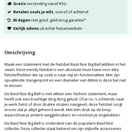
Gratis
verzending vanaf €50,-
Betalen zoals je wilt,
vooraf of achteraf
30 dagen
niet goed, geld terug garantie*
Eerlijk advies
uit echte fietsenwinkels
Omschrijving
Maak een statement met de Fietsbel Basil Noir Big Bell ø60mm in het
zwart. Deze trendy fietsbel is een absolute must-have voor elke
fietsliefhebber die op zoek is naar stijl en functionaliteit. Met zijn
opvallende slangenprint en een diameter van 60mm is deze bel niet
te missen.
De Basil Noir Big Bell is niet alleen een fashion statement, maar
heeft ook een krachtige ding dong geluid. Of je nu 's ochtends naar
je werk fietst of door drukke straten navigeert, deze fietsbel zorgt
ervoor dat je altijd gehoord wordt. Met één druk op de knop
waarschuw je andere weggebruikers en voorkom je ongelukken.
De Basil Noir Big Bell is onderdeel van de populaire Basil Noir
collectie. Deze collectie staat bekend om zijn stijlvolle accessoires