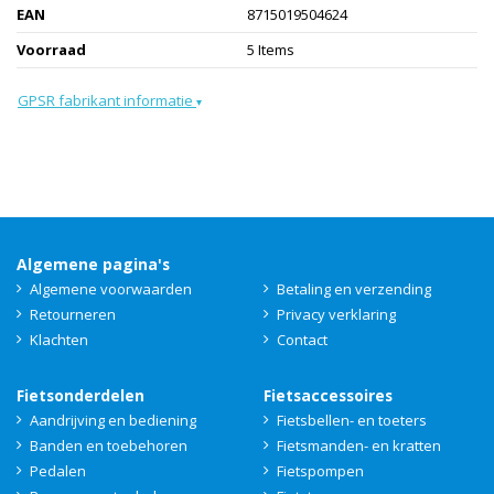
EAN
8715019504624
Voorraad
5 Items
GPSR fabrikant informatie
▾
Algemene pagina's
Algemene voorwaarden
Betaling en verzending
Retourneren
Privacy verklaring
Klachten
Contact
Fietsonderdelen
Fietsaccessoires
Aandrijving en bediening
Fietsbellen- en toeters
Banden en toebehoren
Fietsmanden- en kratten
Pedalen
Fietspompen