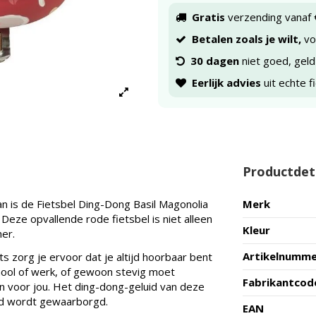
Gratis
verzending vanaf 
Betalen zoals je wilt,
voo
30 dagen
niet goed, geld
Eerlijk advies
uit echte f
Productdet
Dan is de Fietsbel Ding-Dong Basil Magonolia
Merk
Deze opvallende rode fietsbel is niet alleen
Kleur
er.
Artikelnumm
s zorg je ervoor dat je altijd hoorbaar bent
school of werk, of gewoon stevig moet
Fabrikantcod
n voor jou. Het ding-dong-geluid van deze
heid wordt gewaarborgd.
EAN