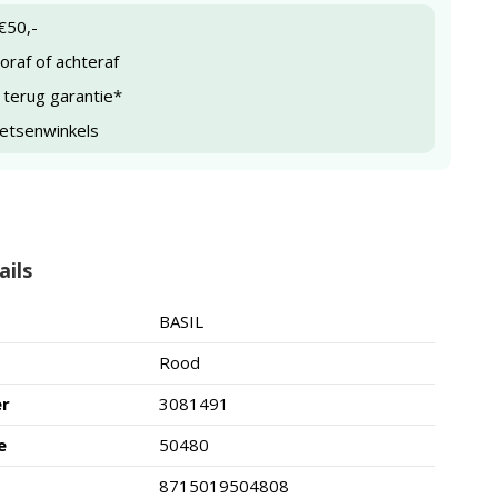
€50,-
raf of achteraf
 terug garantie*
ietsenwinkels
ails
BASIL
Rood
er
3081491
e
50480
8715019504808