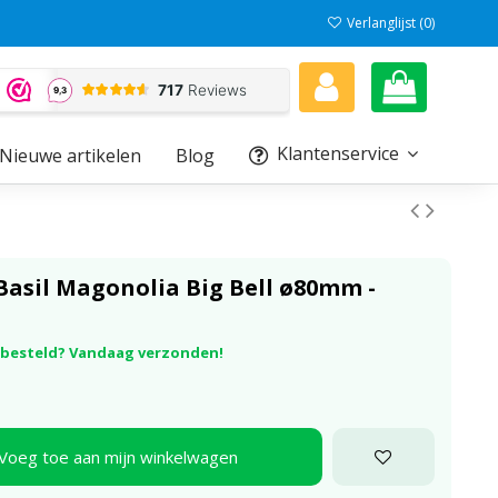
Verlanglijst (
0
)
Klantenservice
Nieuwe artikelen
Blog
Basil Magonolia Big Bell ø80mm -
r besteld? Vandaag verzonden!
Voeg toe aan mijn winkelwagen