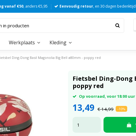
ng vanaf €50
, anders €5,95
Eenvoudig retour
, en 30 dagen bedenktijd
Werkplaats
Kleding
ietsbel Ding-Dong Basil Magonolia Big Bell ø80mm - poppy red
Fietsbel Ding-Dong 
poppy red
Op voorraad, voor 18:00 uu
13,49
€ 14,99
-10%