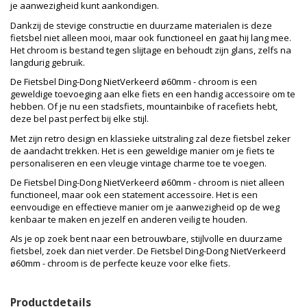
je aanwezigheid kunt aankondigen.
Dankzij de stevige constructie en duurzame materialen is deze
fietsbel niet alleen mooi, maar ook functioneel en gaat hij lang mee.
Het chroom is bestand tegen slijtage en behoudt zijn glans, zelfs na
langdurig gebruik.
De Fietsbel Ding-Dong NietVerkeerd ø60mm - chroom is een
geweldige toevoeging aan elke fiets en een handig accessoire om te
hebben. Of je nu een stadsfiets, mountainbike of racefiets hebt,
deze bel past perfect bij elke stijl.
Met zijn retro design en klassieke uitstraling zal deze fietsbel zeker
de aandacht trekken. Het is een geweldige manier om je fiets te
personaliseren en een vleugje vintage charme toe te voegen.
De Fietsbel Ding-Dong NietVerkeerd ø60mm - chroom is niet alleen
functioneel, maar ook een statement accessoire. Het is een
eenvoudige en effectieve manier om je aanwezigheid op de weg
kenbaar te maken en jezelf en anderen veilig te houden.
Als je op zoek bent naar een betrouwbare, stijlvolle en duurzame
fietsbel, zoek dan niet verder. De Fietsbel Ding-Dong NietVerkeerd
ø60mm - chroom is de perfecte keuze voor elke fiets.
Productdetails