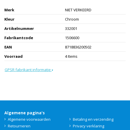
Merk
NIET VERKEERD
Kleur
Chroom
Artikelnummer
332001
Fabrikantcode
1506600
EAN
8718836200502
Voorraad
4 Items
GPSR fabrikant informatie
▾
Algemene pagina's
Algemene voorwaarden
Betaling en verzending
Retourneren
Privacy verklaring