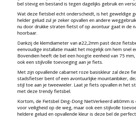
bel stevig en bestand is tegen dagelijks gebruik en ver
Wat deze fietsbel echt onderscheidt, is het geweldige ge
helder geluid zul je zeker opvallen en andere weggebru
nu door drukke straten fietst of op avontuur gaat in de n
hoorbaar.
Dankzij de klemdiameter van ø22,2mm past deze fietsb
eenvoudige installatie maakt het mogelijk om hem snel e
Bovendien heeft de bel een hoogte eenheid van 75 mm, wa
ook een stijlvolle toevoeging aan je fiets.
Met zijn opvallende cabarnet roze basiskleur zal deze fi
stadsfietser bent of een avontuurlijke mountainbiker, de
stijl toe aan je tweewieler. Laat je fiets opvallen in het
met deze trendy fietsbel.
Kortom, de Fietsbel Ding-Dong NietVerkeerd ø80mm is ee
voor veiligheid op de weg, maar ook een stijlvolle toevoe
heldere geluid en opvallende kleur is deze bel de perfect