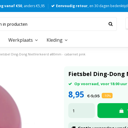
ng vanaf €50
, anders €5,95
Eenvoudig retour
, en 30 dagen bedenktijd
Werkplaats
Kleding
Fietsbel Ding-Dong NietVerkeerd ø80mm - cabarnet pink
Fietsbel Ding-Dong
Op voorraad, voor 18:00 uu
8,95
€ 9,95
-10%