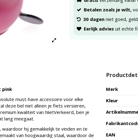
Gratis
verzending vanaf 
Betalen zoals je wilt,
voo
30 dagen
niet goed, geld
Eerlijk advies
uit echte f
Productdet
 pink
Merk
solute must-have accessoire voor elke
Kleur
l deze bel niet alleen je fiets versieren,
Artikelnumm
premium kwaliteit van NietVerkeerd, ben je
t lang meegaat.
Fabrikantcod
waardoor hij gemakkelijk te vinden en te
EAN
s gemaakt van hoogwaardig staal, waardoor de