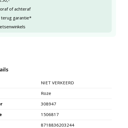
€50,-
raf of achteraf
 terug garantie*
ietsenwinkels
ails
NIET VERKEERD
Roze
er
308947
e
1506817
8718836203244