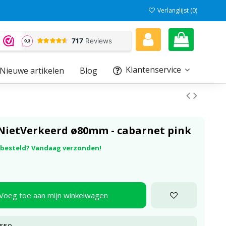
Verlanglijst (
0
)
Klantenservice
Nieuwe artikelen
Blog
 NietVerkeerd ø80mm - cabarnet pink
r besteld? Vandaag verzonden!
Voeg toe aan mijn winkelwagen