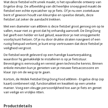
Wat deze fietsbel echt uniek maakt, is het opvallende ontwerp van
Engelse drop. De afbeelding van dit heerlijke snoepgoed maakt de
fietsbel een echte eyecatcher op je fiets. Of je nu een zoetekauw
bent of gewoon houdt van kleurrijke en speelse details, deze
fietsbel zal zeker de aandacht trekken.
Met een diameter van ø80mm is deze fietsbel groot genoeg om op te
vallen, maar niet zo groot dat hij onhandig aanvoelt. De Ding-Dong
bel geeft een helder en luid geluid, waardoor je niet onopgemerkt
voorbij kunt fietsen. Of je nu door drukke straten navigeert of een
rustig fietspad verkent, je kunt erop vertrouwen dat deze fietsbel je
veiligheid vergroot.
De fietsbel wordt geleverd op een handige kaartverpakking,
waardoor hij gemakkelijk te installeren is op je fietsstuur.
Bevestiging is eenvoudig en vereist geen technische kennis. Binnen
enkele minuten kun je genieten van je nieuwe fietsaccessoire en
klaar zijn om de weg op te gaan.
Kortom, de Widek Fietsbel Ding-Dong Food ø80mm - Engelse drop (op
kaart) combineert stijl, functionaliteit en kwaliteit op een unieke
manier. Voeg een vleugje persoonlijkheid toe aan je fiets en geniet
van veilige en vrolijke ritten.
Productdetails