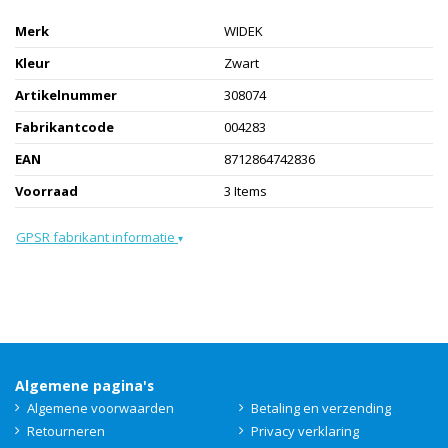
Merk
WIDEK
Kleur
Zwart
Artikelnummer
308074
Fabrikantcode
004283
EAN
8712864742836
Voorraad
3 Items
GPSR fabrikant informatie
▾
Algemene pagina's
Algemene voorwaarden
Betaling en verzending
Retourneren
Privacy verklaring