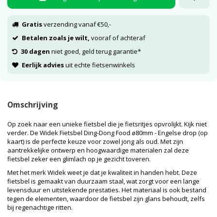
Gratis
verzending vanaf €50,-
Betalen zoals je wilt,
vooraf of achteraf
30 dagen
niet goed, geld terug garantie*
Eerlijk advies
uit echte fietsenwinkels
Omschrijving
Op zoek naar een unieke fietsbel die je fietsritjes opvrolijkt. Kijk niet
verder. De Widek Fietsbel Ding-Dong Food ø80mm - Engelse drop (op
kaart) is de perfecte keuze voor zowel jong als oud. Met zijn
aantrekkelijke ontwerp en hoogwaardige materialen zal deze
fietsbel zeker een glimlach op je gezicht toveren.
Met het merk Widek weet je dat je kwaliteit in handen hebt. Deze
fietsbel is gemaakt van duurzaam staal, wat zorgt voor een lange
levensduur en uitstekende prestaties. Het materiaal is ook bestand
tegen de elementen, waardoor de fietsbel zijn glans behoudt, zelfs
bij regenachtige ritten.