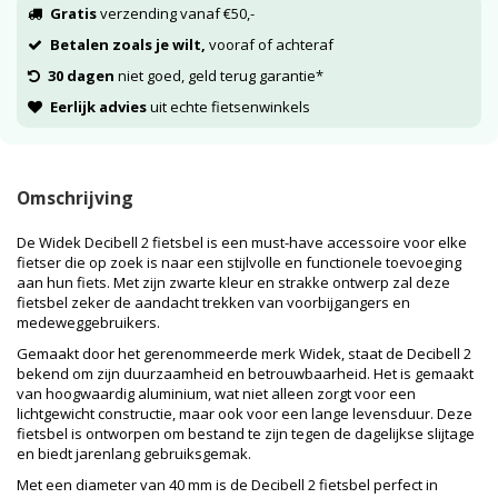
Gratis
verzending vanaf €50,-
Betalen zoals je wilt,
vooraf of achteraf
30 dagen
niet goed, geld terug garantie*
Eerlijk advies
uit echte fietsenwinkels
Omschrijving
De Widek Decibell 2 fietsbel is een must-have accessoire voor elke
fietser die op zoek is naar een stijlvolle en functionele toevoeging
aan hun fiets. Met zijn zwarte kleur en strakke ontwerp zal deze
fietsbel zeker de aandacht trekken van voorbijgangers en
medeweggebruikers.
Gemaakt door het gerenommeerde merk Widek, staat de Decibell 2
bekend om zijn duurzaamheid en betrouwbaarheid. Het is gemaakt
van hoogwaardig aluminium, wat niet alleen zorgt voor een
lichtgewicht constructie, maar ook voor een lange levensduur. Deze
fietsbel is ontworpen om bestand te zijn tegen de dagelijkse slijtage
en biedt jarenlang gebruiksgemak.
Met een diameter van 40 mm is de Decibell 2 fietsbel perfect in