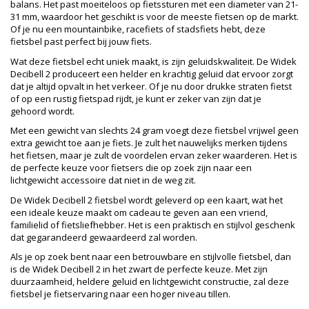
balans. Het past moeiteloos op fietssturen met een diameter van 21-
31 mm, waardoor het geschikt is voor de meeste fietsen op de markt.
Of je nu een mountainbike, racefiets of stadsfiets hebt, deze
fietsbel past perfect bij jouw fiets.
Wat deze fietsbel echt uniek maakt, is zijn geluidskwaliteit. De Widek
Decibell 2 produceert een helder en krachtig geluid dat ervoor zorgt
dat je altijd opvalt in het verkeer. Of je nu door drukke straten fietst
of op een rustig fietspad rijdt, je kunt er zeker van zijn dat je
gehoord wordt.
Met een gewicht van slechts 24 gram voegt deze fietsbel vrijwel geen
extra gewicht toe aan je fiets. Je zult het nauwelijks merken tijdens
het fietsen, maar je zult de voordelen ervan zeker waarderen. Het is
de perfecte keuze voor fietsers die op zoek zijn naar een
lichtgewicht accessoire dat niet in de weg zit.
De Widek Decibell 2 fietsbel wordt geleverd op een kaart, wat het
een ideale keuze maakt om cadeau te geven aan een vriend,
familielid of fietsliefhebber. Het is een praktisch en stijlvol geschenk
dat gegarandeerd gewaardeerd zal worden.
Als je op zoek bent naar een betrouwbare en stijlvolle fietsbel, dan
is de Widek Decibell 2 in het zwart de perfecte keuze. Met zijn
duurzaamheid, heldere geluid en lichtgewicht constructie, zal deze
fietsbel je fietservaring naar een hoger niveau tillen.