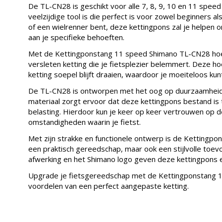
De TL-CN28 is geschikt voor alle 7, 8, 9, 10 en 11 spee
veelzijdige tool is die perfect is voor zowel beginners al
of een wielrenner bent, deze kettingpons zal je helpen o
aan je specifieke behoeften.
Met de Kettingponstang 11 speed Shimano TL-CN28 hoe
versleten ketting die je fietsplezier belemmert. Deze h
ketting soepel blijft draaien, waardoor je moeiteloos kun
De TL-CN28 is ontworpen met het oog op duurzaamhei
materiaal zorgt ervoor dat deze kettingpons bestand is 
belasting. Hierdoor kun je keer op keer vertrouwen op d
omstandigheden waarin je fietst.
Met zijn strakke en functionele ontwerp is de Kettingp
een praktisch gereedschap, maar ook een stijlvolle toevo
afwerking en het Shimano logo geven deze kettingpons ee
Upgrade je fietsgereedschap met de Kettingponstang 
voordelen van een perfect aangepaste ketting.