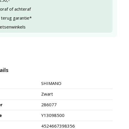
€50,-
raf of achteraf
 terug garantie*
ietsenwinkels
ails
SHIMANO
Zwart
er
286077
e
Y13098500
4524667398356