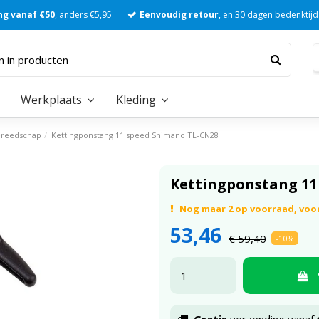
ng vanaf €50
, anders €5,95
Eenvoudig retour
, en 30 dagen bedenktijd
Werkplaats
Kleding
gereedschap
Kettingponstang 11 speed Shimano TL-CN28
Kettingponstang 11
Nog maar 2 op voorraad, voor
53,46
€ 59,40
-10%