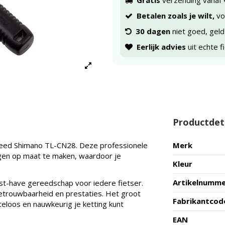
Gratis
verzending vanaf 
Betalen zoals je wilt,
voo
30 dagen
niet goed, geld
Eerlijk advies
uit echte f
Productdet
peed Shimano TL-CN28. Deze professionele
Merk
gen op maat te maken, waardoor je
Kleur
Artikelnumm
ust-have gereedschap voor iedere fietser.
etrouwbaarheid en prestaties. Het groot
Fabrikantcod
eloos en nauwkeurig je ketting kunt
EAN