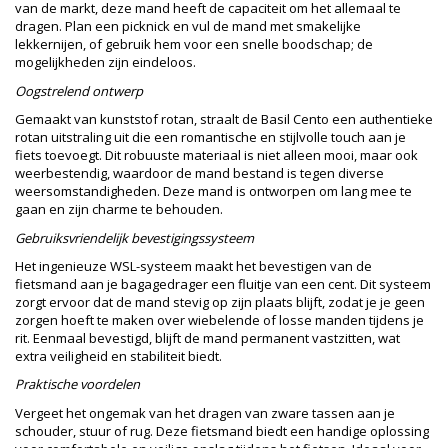
van de markt, deze mand heeft de capaciteit om het allemaal te
dragen. Plan een picknick en vul de mand met smakelijke
lekkernijen, of gebruik hem voor een snelle boodschap; de
mogelijkheden zijn eindeloos.
Oogstrelend ontwerp
Gemaakt van kunststof rotan, straalt de Basil Cento een authentieke
rotan uitstraling uit die een romantische en stijlvolle touch aan je
fiets toevoegt. Dit robuuste materiaal is niet alleen mooi, maar ook
weerbestendig, waardoor de mand bestand is tegen diverse
weersomstandigheden. Deze mand is ontworpen om lang mee te
gaan en zijn charme te behouden.
Gebruiksvriendelijk bevestigingssysteem
Het ingenieuze WSL-systeem maakt het bevestigen van de
fietsmand aan je bagagedrager een fluitje van een cent. Dit systeem
zorgt ervoor dat de mand stevig op zijn plaats blijft, zodat je je geen
zorgen hoeft te maken over wiebelende of losse manden tijdens je
rit. Eenmaal bevestigd, blijft de mand permanent vastzitten, wat
extra veiligheid en stabiliteit biedt.
Praktische voordelen
Vergeet het ongemak van het dragen van zware tassen aan je
schouder, stuur of rug. Deze fietsmand biedt een handige oplossing