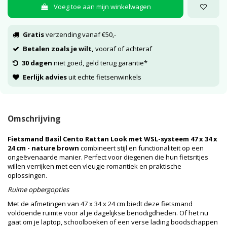
Voeg toe aan mijn winkelwagen
Gratis
verzending vanaf €50,-
Betalen zoals je wilt,
vooraf of achteraf
30 dagen
niet goed, geld terug garantie*
Eerlijk advies
uit echte fietsenwinkels
Omschrijving
Fietsmand Basil Cento Rattan Look met WSL-systeem 47 x 34 x
24 cm - nature brown
combineert stijl en functionaliteit op een
ongeëvenaarde manier. Perfect voor diegenen die hun fietsritjes
willen verrijken met een vleugje romantiek en praktische
oplossingen.
Ruime opbergopties
Met de afmetingen van 47 x 34 x 24 cm biedt deze fietsmand
voldoende ruimte voor al je dagelijkse benodigdheden. Of het nu
gaat om je laptop, schoolboeken of een verse lading boodschappen