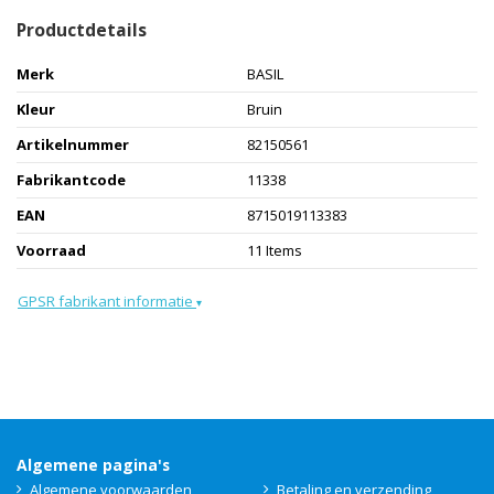
Productdetails
Merk
BASIL
Kleur
Bruin
Artikelnummer
82150561
Fabrikantcode
11338
EAN
8715019113383
Voorraad
11 Items
GPSR fabrikant informatie
▾
Algemene pagina's
Algemene voorwaarden
Betaling en verzending