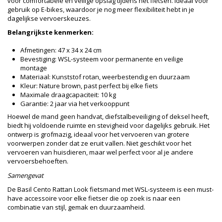
voor comfortabele en veilige opslag tijdens het fietsen. Ideaal voor
gebruik op E-bikes, waardoor je nog meer flexibiliteit hebt in je
dagelijkse vervoerskeuzes.
Belangrijkste kenmerken:
Afmetingen: 47 x 34 x 24 cm
Bevestiging: WSL-systeem voor permanente en veilige
montage
Materiaal: Kunststof rotan, weerbestendig en duurzaam
Kleur: Nature brown, past perfect bij elke fiets
Maximale draagcapaciteit: 10 kg
Garantie: 2 jaar via het verkooppunt
Hoewel de mand geen handvat, diefstalbeveiliging of deksel heeft,
biedt hij voldoende ruimte en stevigheid voor dagelijks gebruik. Het
ontwerp is grofmazig, ideaal voor het vervoeren van grotere
voorwerpen zonder dat ze eruit vallen. Niet geschikt voor het
vervoeren van huisdieren, maar wel perfect voor al je andere
vervoersbehoeften.
Samengevat
De Basil Cento Rattan Look fietsmand met WSL-systeem is een must-
have accessoire voor elke fietser die op zoek is naar een
combinatie van stijl, gemak en duurzaamheid.