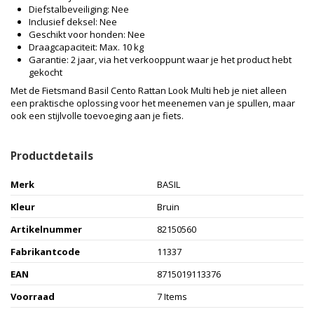
Diefstalbeveiliging: Nee
Inclusief deksel: Nee
Geschikt voor honden: Nee
Draagcapaciteit: Max. 10 kg
Garantie: 2 jaar, via het verkooppunt waar je het product hebt
gekocht
Met de Fietsmand Basil Cento Rattan Look Multi heb je niet alleen
een praktische oplossing voor het meenemen van je spullen, maar
ook een stijlvolle toevoeging aan je fiets.
Productdetails
Merk
BASIL
Kleur
Bruin
Artikelnummer
82150560
Fabrikantcode
11337
EAN
8715019113376
Voorraad
7 Items