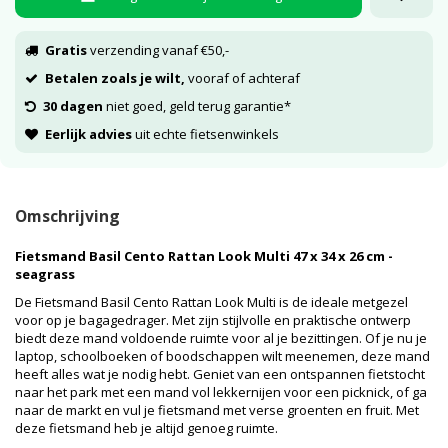
Gratis
verzending vanaf €50,-
Betalen zoals je wilt,
vooraf of achteraf
30 dagen
niet goed, geld terug garantie*
Eerlijk advies
uit echte fietsenwinkels
Omschrijving
Fietsmand Basil Cento Rattan Look Multi 47 x 34 x 26 cm -
seagrass
De Fietsmand Basil Cento Rattan Look Multi is de ideale metgezel
voor op je bagagedrager. Met zijn stijlvolle en praktische ontwerp
biedt deze mand voldoende ruimte voor al je bezittingen. Of je nu je
laptop, schoolboeken of boodschappen wilt meenemen, deze mand
heeft alles wat je nodig hebt. Geniet van een ontspannen fietstocht
naar het park met een mand vol lekkernijen voor een picknick, of ga
naar de markt en vul je fietsmand met verse groenten en fruit. Met
deze fietsmand heb je altijd genoeg ruimte.