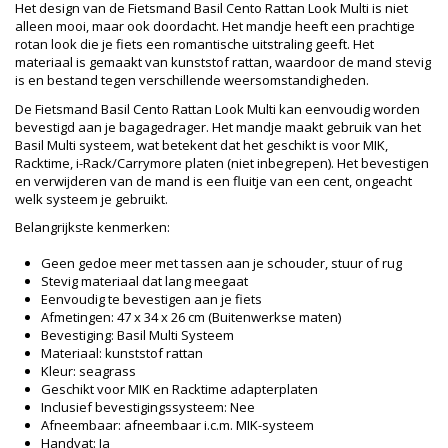
Het design van de Fietsmand Basil Cento Rattan Look Multi is niet
alleen mooi, maar ook doordacht. Het mandje heeft een prachtige
rotan look die je fiets een romantische uitstraling geeft. Het
materiaal is gemaakt van kunststof rattan, waardoor de mand stevig
is en bestand tegen verschillende weersomstandigheden.
De Fietsmand Basil Cento Rattan Look Multi kan eenvoudig worden
bevestigd aan je bagagedrager. Het mandje maakt gebruik van het
Basil Multi systeem, wat betekent dat het geschikt is voor MIK,
Racktime, i-Rack/Carrymore platen (niet inbegrepen). Het bevestigen
en verwijderen van de mand is een fluitje van een cent, ongeacht
welk systeem je gebruikt.
Belangrijkste kenmerken:
Geen gedoe meer met tassen aan je schouder, stuur of rug
Stevig materiaal dat lang meegaat
Eenvoudig te bevestigen aan je fiets
Afmetingen: 47 x 34 x 26 cm (Buitenwerkse maten)
Bevestiging: Basil Multi Systeem
Materiaal: kunststof rattan
Kleur: seagrass
Geschikt voor MIK en Racktime adapterplaten
Inclusief bevestigingssysteem: Nee
Afneembaar: afneembaar i.c.m. MIK-systeem
Handvat: Ja