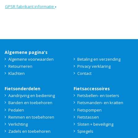
GPSR fabrikant informatie
▾
Algemene pagina's
Algemene voorwaarden
Betaling en verzending
Retourneren
Privacy verklaring
Klachten
Contact
Fietsonderdelen
Fietsaccessoires
Aandrijving en bediening
Fietsbellen- en toeters
Banden en toebehoren
Fietsmanden- en kratten
Pedalen
Fietspompen
Remmen en toebehoren
Fietstassen
Verlichting
Sloten + beveiliging
Zadels en toebehoren
Spiegels