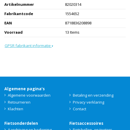
Artikelnummer
82020314
Fabrikantcode
1554652
EAN
8718836208898
Voorraad
13 Items
GPSR fabrikant informatie
▾
Algemene pagina's
Algemene voorwaarden
Betaling en verzending
Retourneren
Privacy verklaring
Klachten
Contact
Fietsonderdelen
Fietsaccessoires
Aandrijving en bediening
Fietsbellen- en toeters