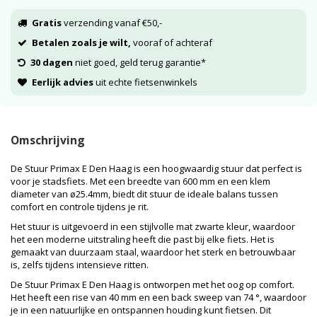
Gratis
verzending vanaf €50,-
Betalen zoals je wilt,
vooraf of achteraf
30 dagen
niet goed, geld terug garantie*
Eerlijk advies
uit echte fietsenwinkels
Omschrijving
De Stuur Primax E Den Haag is een hoogwaardig stuur dat perfect is
voor je stadsfiets. Met een breedte van 600 mm en een klem
diameter van ø25.4mm, biedt dit stuur de ideale balans tussen
comfort en controle tijdens je rit.
Het stuur is uitgevoerd in een stijlvolle mat zwarte kleur, waardoor
het een moderne uitstraling heeft die past bij elke fiets. Het is
gemaakt van duurzaam staal, waardoor het sterk en betrouwbaar
is, zelfs tijdens intensieve ritten.
De Stuur Primax E Den Haag is ontworpen met het oog op comfort.
Het heeft een rise van 40 mm en een back sweep van 74 °, waardoor
je in een natuurlijke en ontspannen houding kunt fietsen. Dit