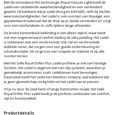
Met de innovatieve RVL-technologie (Royal Vacuum Light) biedt dit
zadel een uitstekende waterbestendigheid en een verminderd
gewicht. Dit betekent dat je zadel droog en licht blijft, zelfs bij slechte
weersomstandigheden. Het zadel is ook voorzien van Royalgel, een
gepatenteerd materiaal dat de druk op je zitvlak vermindert en zorgt
voor een comfortabele rit, zelfs tijdens lange afstanden.
De bruine Kennenbeck bekleding is niet alleen stijlvol, maar biedt
ook een ongeëvenaard comfort dankzij de ultra padding. Het zadel
is ontworpen met een verchroomde OXE-rail en verchroomde
dubbele veren, die zorgen voor een goede ondersteuning en
schokabsorptie. Dit zorgt voor een soepele en stabiele rit op alle
soorten terrein.
Met het Selle Royal Drifter Plus zadel profiteer je ook van handige
functies. Het zadel is uitgerust met een clip-systeem, waardoor je
gemakkelijk accessoires zoals zadeltassen kunt bevestigen.
Daarnaast heeft het zadel een klemloos ontwerp, wat betekent dat
je geen gereedschap nodig hebt om het zadel aan te passen.
Of je nu door de stad fietst of lange fietstochten maakt, het Selle
Royal Drifter Plus zadel biedt je de perfecte combinatie van comfort,
stijl en functionaliteit.
Productdetails