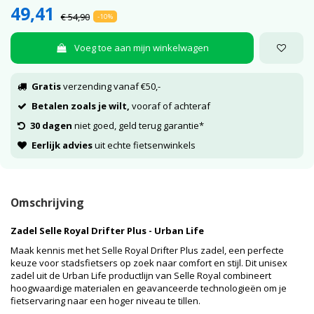
49,41
€ 54,90
-10%
Voeg toe aan mijn winkelwagen
Gratis
verzending vanaf €50,-
Betalen zoals je wilt,
vooraf of achteraf
30 dagen
niet goed, geld terug garantie*
Eerlijk advies
uit echte fietsenwinkels
Omschrijving
Zadel Selle Royal Drifter Plus - Urban Life
Maak kennis met het Selle Royal Drifter Plus zadel, een perfecte
keuze voor stadsfietsers op zoek naar comfort en stijl. Dit unisex
zadel uit de Urban Life productlijn van Selle Royal combineert
hoogwaardige materialen en geavanceerde technologieën om je
fietservaring naar een hoger niveau te tillen.