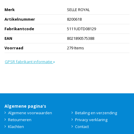
Merk
SELLE ROYAL
Artikelnummer
8200618
Fabrikantcode
5111UDTD08129
EAN
8021890575388
Voorraad
279 Items
GPSR fabrikant informatie
▾
Algemene pagina's
Algemene voorwaarden
Betaling en verzending
Retourneren
Privacy verklaring
Klachten
Contact