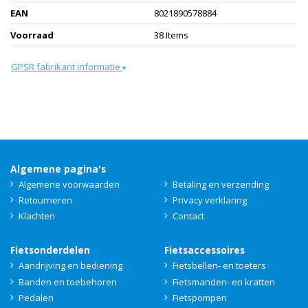
EAN
8021890578884
Voorraad
38 Items
GPSR fabrikant informatie
▾
Algemene pagina's
Algemene voorwaarden
Betaling en verzending
Retourneren
Privacy verklaring
Klachten
Contact
Fietsonderdelen
Fietsaccessoires
Aandrijving en bediening
Fietsbellen- en toeters
Banden en toebehoren
Fietsmanden- en kratten
Pedalen
Fietspompen