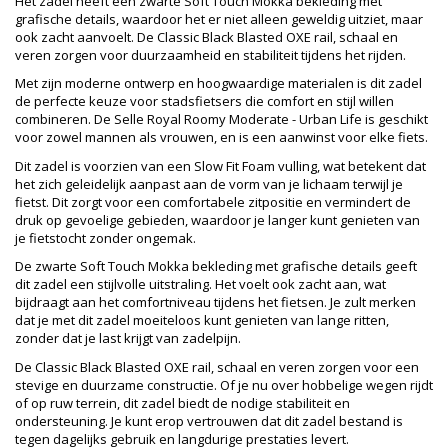
Het zadel heeft een zwarte Soft Touch Mokka bekleding met
grafische details, waardoor het er niet alleen geweldig uitziet, maar
ook zacht aanvoelt. De Classic Black Blasted OXE rail, schaal en
veren zorgen voor duurzaamheid en stabiliteit tijdens het rijden.
Met zijn moderne ontwerp en hoogwaardige materialen is dit zadel
de perfecte keuze voor stadsfietsers die comfort en stijl willen
combineren. De Selle Royal Roomy Moderate - Urban Life is geschikt
voor zowel mannen als vrouwen, en is een aanwinst voor elke fiets.
Dit zadel is voorzien van een Slow Fit Foam vulling, wat betekent dat
het zich geleidelijk aanpast aan de vorm van je lichaam terwijl je
fietst. Dit zorgt voor een comfortabele zitpositie en vermindert de
druk op gevoelige gebieden, waardoor je langer kunt genieten van
je fietstocht zonder ongemak.
De zwarte Soft Touch Mokka bekleding met grafische details geeft
dit zadel een stijlvolle uitstraling. Het voelt ook zacht aan, wat
bijdraagt aan het comfortniveau tijdens het fietsen. Je zult merken
dat je met dit zadel moeiteloos kunt genieten van lange ritten,
zonder dat je last krijgt van zadelpijn.
De Classic Black Blasted OXE rail, schaal en veren zorgen voor een
stevige en duurzame constructie. Of je nu over hobbelige wegen rijdt
of op ruw terrein, dit zadel biedt de nodige stabiliteit en
ondersteuning. Je kunt erop vertrouwen dat dit zadel bestand is
tegen dagelijks gebruik en langdurige prestaties levert.