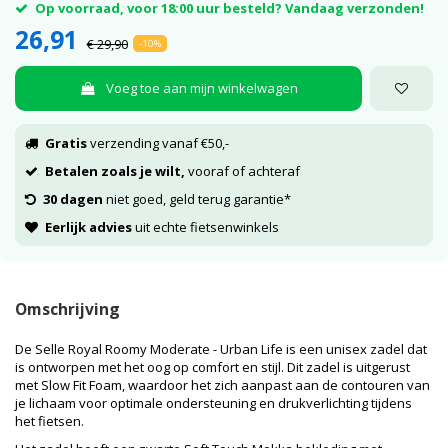
Op voorraad, voor 18:00 uur besteld? Vandaag verzonden!
26,91
€ 29,90
-10%
Voeg toe aan mijn winkelwagen
Gratis
verzending vanaf €50,-
Betalen zoals je wilt,
vooraf of achteraf
30 dagen
niet goed, geld terug garantie*
Eerlijk advies
uit echte fietsenwinkels
Omschrijving
De Selle Royal Roomy Moderate - Urban Life is een unisex zadel dat
is ontworpen met het oog op comfort en stijl. Dit zadel is uitgerust
met Slow Fit Foam, waardoor het zich aanpast aan de contouren van
je lichaam voor optimale ondersteuning en drukverlichting tijdens
het fietsen.