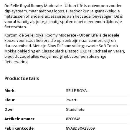
De Selle Royal Roomy Moderate - Urban Life is ontworpen zonder
clip-systeem, maar met bag loops. Hierdoor kun je gemakkelijk je
fietstassen of andere accessoires aan het zadel bevestigen. Dit is
vooral handig als je regelmatig spullen moet meenemen tijdens je
fietstochten.
Kortom, de Selle Royal Roomy Moderate - Urban Life is de ideale
keuze voor stadsfietsers die op zoek zijn naar comfort, stijl en
duurzaamheid. Met zijn Slow Fit Foam vulling, zwarte Soft Touch
Mokka bekleding en Classic Black Blasted OXE rail, schaal en veren,
biedt dit zadel alles wat je nodig hebt voor een plezierige
fietservaring.
Productdetails
Merk
SELLE ROYAL
Kleur
Zwart
Doel
Stadsfiets
Artikelnummer
8200645
Fabrikantcode
8VA8DS0A28069