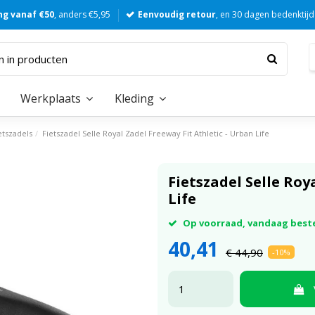
ng vanaf €50
, anders €5,95
Eenvoudig retour
, en 30 dagen bedenktijd
Werkplaats
Kleding
etszadels
Fietszadel Selle Royal Zadel Freeway Fit Athletic - Urban Life
Fietszadel Selle Roy
Life
Op voorraad, vandaag best
40,41
€ 44,90
-10%