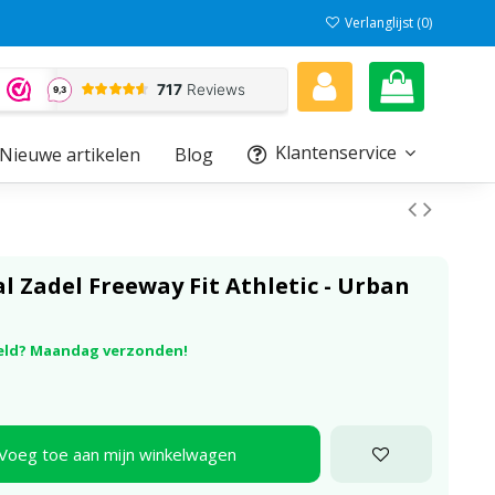
Verlanglijst (
0
)
Klantenservice
Nieuwe artikelen
Blog
al Zadel Freeway Fit Athletic - Urban
eld? Maandag verzonden!
Voeg toe aan mijn winkelwagen