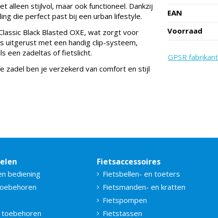
 alleen stijlvol, maar ook functioneel. Dankzij
EAN
ng die perfect past bij een urban lifestyle.
Voorraad
Classic Black Blasted OXE, wat zorgt voor
s uitgerust met een handig clip-systeem,
 een zadeltas of fietslicht.
GPSR fabrikant
fe zadel ben je verzekerd van comfort en stijl
delen
Fietsaccessoires
en bediening
Fietsbellen- en toeters
toebehoren
Fietsmanden- en kratten
Fietspompen
 toebehoren
Fietstassen