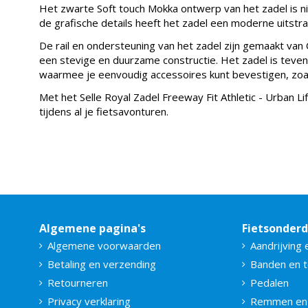
Het zwarte Soft touch Mokka ontwerp van het zadel is niet
de grafische details heeft het zadel een moderne uitstrali
De rail en ondersteuning van het zadel zijn gemaakt van 
een stevige en duurzame constructie. Het zadel is teven
waarmee je eenvoudig accessoires kunt bevestigen, zoals
Met het Selle Royal Zadel Freeway Fit Athletic - Urban Li
tijdens al je fietsavonturen.
Algemene pagina's
Fietsonder
Algemene voorwaarden
Aandrijving 
Betaling en verzending
Banden en 
Retourneren
Pedalen
Privacy verklaring
Remmen en