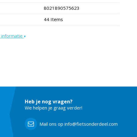
8021890575623
44 Items
 informatie
▾
Heb je nog vragen?
We helpen je graag verder!
Mail ons op info@fietsonderdeel.com