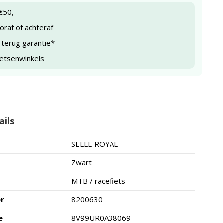
€50,-
raf of achteraf
 terug garantie*
ietsenwinkels
ails
SELLE ROYAL
Zwart
MTB / racefiets
er
8200630
e
8V99UR0A38069