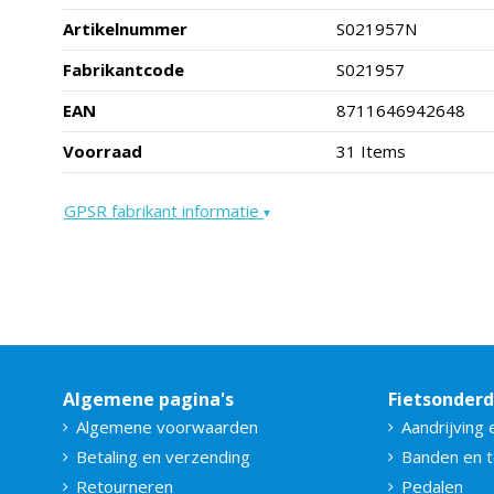
Artikelnummer
S021957N
Fabrikantcode
S021957
EAN
8711646942648
Voorraad
31 Items
GPSR fabrikant informatie
▾
Algemene pagina's
Fietsonder
Algemene voorwaarden
Aandrijving 
Betaling en verzending
Banden en 
Retourneren
Pedalen