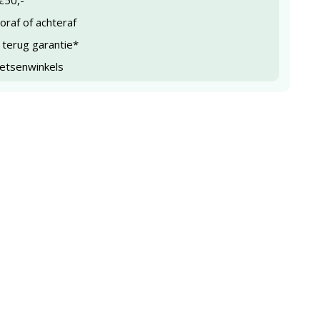
€50,-
raf of achteraf
 terug garantie*
ietsenwinkels