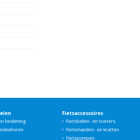
delen
Fietsaccessoires
en bediening
Fietsbellen- en toeters
toebehoren
Fietsmanden- en kratten
Fietspompen