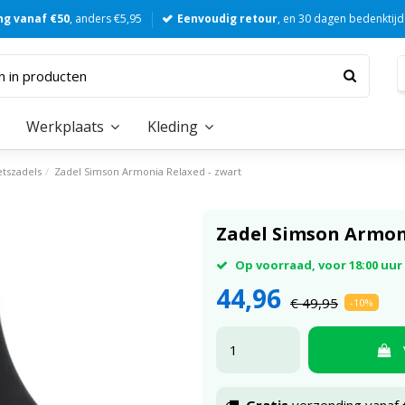
ng vanaf €50
, anders €5,95
Eenvoudig retour
, en 30 dagen bedenktijd
Werkplaats
Kleding
etszadels
Zadel Simson Armonia Relaxed - zwart
Zadel Simson Armon
Op voorraad, voor 18:00 uu
44,96
€ 49,95
-10%