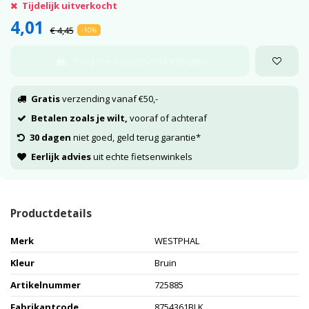
Tijdelijk uitverkocht
4,01
€ 4,45
-10%
Voeg toe aan mijn winkelwagen
Gratis
verzending vanaf €50,-
Betalen zoals je wilt,
vooraf of achteraf
30 dagen
niet goed, geld terug garantie*
Eerlijk advies
uit echte fietsenwinkels
Productdetails
Merk
WESTPHAL
Kleur
Bruin
Artikelnummer
725885
Fabrikantcode
8754361BLK