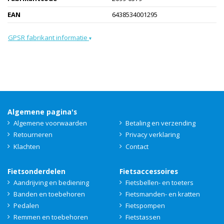
EAN
6438534001295
GPSR fabrikant informatie
▾
Algemene pagina's
Algemene voorwaarden
Betaling en verzending
Retourneren
Privacy verklaring
Klachten
Contact
Fietsonderdelen
Fietsaccessoires
Aandrijving en bediening
Fietsbellen- en toeters
Banden en toebehoren
Fietsmanden- en kratten
Pedalen
Fietspompen
Remmen en toebehoren
Fietstassen