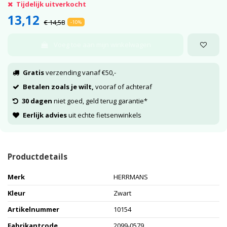
Tijdelijk uitverkocht
13,12
€ 14,58
-10%
Voeg toe aan mijn winkelwagen
Gratis
verzending vanaf €50,-
Betalen zoals je wilt,
vooraf of achteraf
30 dagen
niet goed, geld terug garantie*
Eerlijk advies
uit echte fietsenwinkels
Productdetails
Merk
HERRMANS
Kleur
Zwart
Artikelnummer
10154
Fabrikantcode
2099-0579