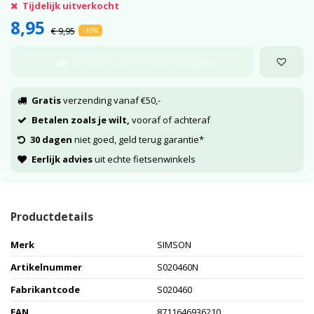
Tijdelijk uitverkocht
8,95
€ 9,95
-10%
Voeg toe aan mijn winkelwagen
Gratis
verzending vanaf €50,-
Betalen zoals je wilt,
vooraf of achteraf
30 dagen
niet goed, geld terug garantie*
Eerlijk advies
uit echte fietsenwinkels
Productdetails
Merk
SIMSON
Artikelnummer
S020460N
Fabrikantcode
S020460
EAN
8711646936210