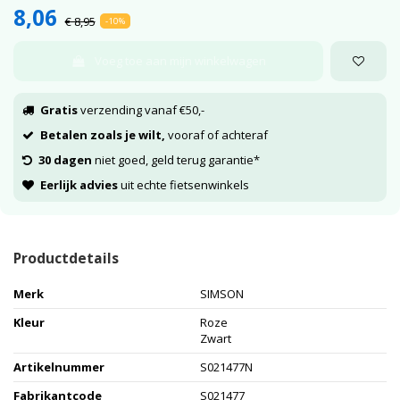
8,06
€ 8,95
-10%
Voeg toe aan mijn winkelwagen
Gratis
verzending vanaf €50,-
Betalen zoals je wilt,
vooraf of achteraf
30 dagen
niet goed, geld terug garantie*
Eerlijk advies
uit echte fietsenwinkels
Productdetails
Merk
SIMSON
Kleur
Roze
Zwart
Artikelnummer
S021477N
Fabrikantcode
S021477