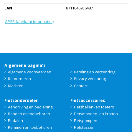
EAN
8711646936487
GPSR fabrikant informatie
▾
Algemene pagina's
Algemene voorwaarden
Betaling en verzending
Retourneren
Privacy verklaring
Klachten
Contact
Fietsonderdelen
Fietsaccessoires
Aandrijving en bediening
Fietsbellen- en toeters
Banden en toebehoren
Fietsmanden- en kratten
Pedalen
Fietspompen
Remmen en toebehoren
Fietstassen