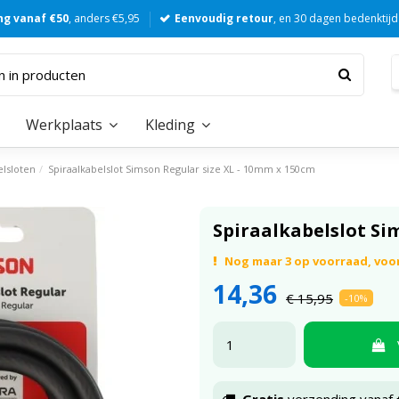
ng vanaf €50
, anders €5,95
Eenvoudig retour
, en 30 dagen bedenktijd
Werkplaats
Kleding
elsloten
Spiraalkabelslot Simson Regular size XL - 10mm x 150cm
Spiraalkabelslot Si
Nog maar 3 op voorraad, voo
14,36
€ 15,95
-10%