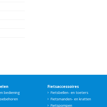
delen
Fietsaccessoires
en bediening
Fietsbellen- en toeters
toebehoren
Fietsmanden- en kratten
Fietspompen