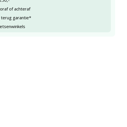
€50,-
raf of achteraf
 terug garantie*
ietsenwinkels