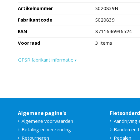
Artikelnummer
S020839N
Fabrikantcode
S020839
EAN
8711646936524
Voorraad
3 Items
GPSR fabrikant informatie
▾
Algemene pagina's
Fietsonder
Algemene voorwaarden
Aandrijving 
Betaling en verzending
Banden en 
Retourneren
Pedalen