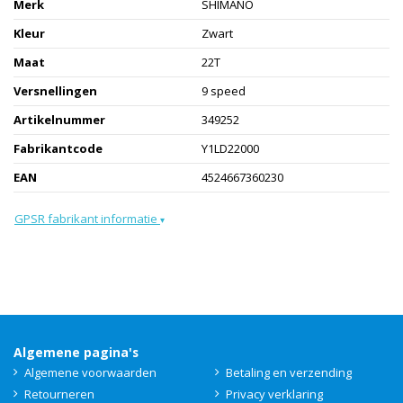
Merk
SHIMANO
Kleur
Zwart
Maat
22T
Versnellingen
9 speed
Artikelnummer
349252
Fabrikantcode
Y1LD22000
EAN
4524667360230
GPSR fabrikant informatie
▾
Algemene pagina's
Algemene voorwaarden
Betaling en verzending
Retourneren
Privacy verklaring