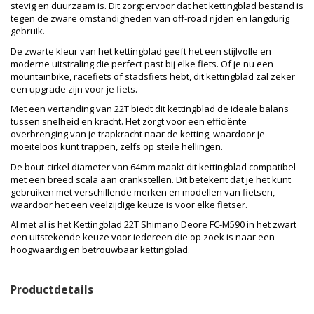
stevig en duurzaam is. Dit zorgt ervoor dat het kettingblad bestand is
tegen de zware omstandigheden van off-road rijden en langdurig
gebruik.
De zwarte kleur van het kettingblad geeft het een stijlvolle en
moderne uitstraling die perfect past bij elke fiets. Of je nu een
mountainbike, racefiets of stadsfiets hebt, dit kettingblad zal zeker
een upgrade zijn voor je fiets.
Met een vertanding van 22T biedt dit kettingblad de ideale balans
tussen snelheid en kracht. Het zorgt voor een efficiënte
overbrenging van je trapkracht naar de ketting, waardoor je
moeiteloos kunt trappen, zelfs op steile hellingen.
De bout-cirkel diameter van 64mm maakt dit kettingblad compatibel
met een breed scala aan crankstellen. Dit betekent dat je het kunt
gebruiken met verschillende merken en modellen van fietsen,
waardoor het een veelzijdige keuze is voor elke fietser.
Al met al is het Kettingblad 22T Shimano Deore FC-M590 in het zwart
een uitstekende keuze voor iedereen die op zoek is naar een
hoogwaardig en betrouwbaar kettingblad.
Productdetails