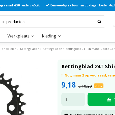
ng vanaf €50
, anders €5,95
Eenvoudig retour
, en 30 dagen bedenktijd
Werkplaats
Kleding
Tandwielen
Kettingbladen
Kettingbladen
Kettingblad 24T Shimano Deore LX 
Kettingblad 24T Shi
Nog maar 2 op voorraad, va
9,18
€ 10,20
-10%