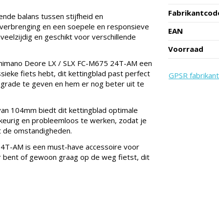
Fabrikantcod
ende balans tussen stijfheid en
toverbrenging en een soepele en responsieve
EAN
 veelzijdig en geschikt voor verschillende
Voorraad
T Shimano Deore LX / SLX FC-M675 24T-AM een
ssieke fiets hebt, dit kettingblad past perfect
GPSR fabrikant
 upgrade te geven en hem er nog beter uit te
van 104mm biedt dit kettingblad optimale
wkeurig en probleemloos te werken, zodat je
ht de omstandigheden.
4T-AM is een must-have accessoire voor
r bent of gewoon graag op de weg fietst, dit