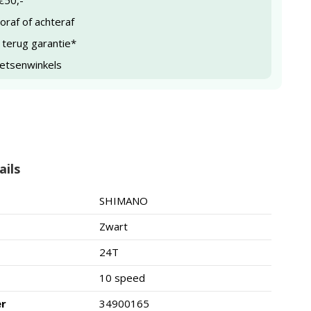
€50,-
raf of achteraf
 terug garantie*
ietsenwinkels
ails
SHIMANO
Zwart
24T
10 speed
er
34900165