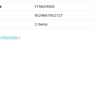
e
Y1NA24000
4524667932727
2 Items
 informatie
▾