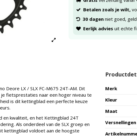
Gratis
verzending vanaf 
Betalen zoals je wilt,
voo
30 dagen
niet goed, geld
Eerlijk advies
uit echte f
Productdet
ano Deore LX / SLX FC-M675 24T-AM. Dit
Merk
e fietsprestaties naar een hoger niveau te
Kleur
heid is dit kettingblad een perfecte keuze
eurs.
Maat
en kwaliteit, en het Kettingblad 24T
Versnellingen
ering. Als onderdeel van de SLX groep en
t kettingblad voldoet aan de hoogste
Artikelnumm