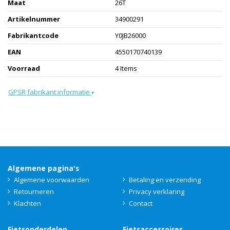
Maat
26T
Artikelnummer
34900291
Fabrikantcode
Y0JB26000
EAN
4550170740139
Voorraad
4 Items
GPSR fabrikant informatie
▾
Algemene pagina's
Algemene voorwaarden
Betaling en verzending
Retourneren
Privacy verklaring
Klachten
Contact
Fietsonderdelen
Fietsaccessoires