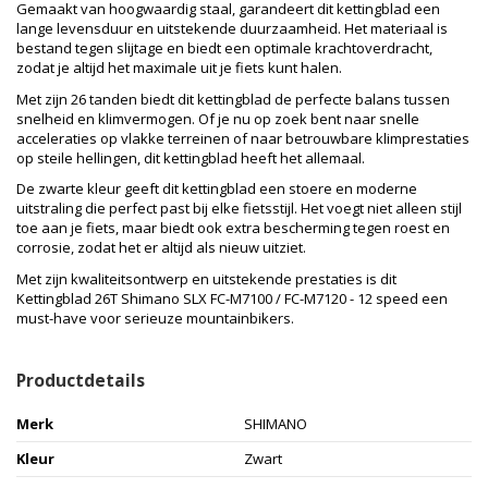
Gemaakt van hoogwaardig staal, garandeert dit kettingblad een
lange levensduur en uitstekende duurzaamheid. Het materiaal is
bestand tegen slijtage en biedt een optimale krachtoverdracht,
zodat je altijd het maximale uit je fiets kunt halen.
Met zijn 26 tanden biedt dit kettingblad de perfecte balans tussen
snelheid en klimvermogen. Of je nu op zoek bent naar snelle
acceleraties op vlakke terreinen of naar betrouwbare klimprestaties
op steile hellingen, dit kettingblad heeft het allemaal.
De zwarte kleur geeft dit kettingblad een stoere en moderne
uitstraling die perfect past bij elke fietsstijl. Het voegt niet alleen stijl
toe aan je fiets, maar biedt ook extra bescherming tegen roest en
corrosie, zodat het er altijd als nieuw uitziet.
Met zijn kwaliteitsontwerp en uitstekende prestaties is dit
Kettingblad 26T Shimano SLX FC-M7100 / FC-M7120 - 12 speed een
must-have voor serieuze mountainbikers.
Productdetails
Merk
SHIMANO
Kleur
Zwart