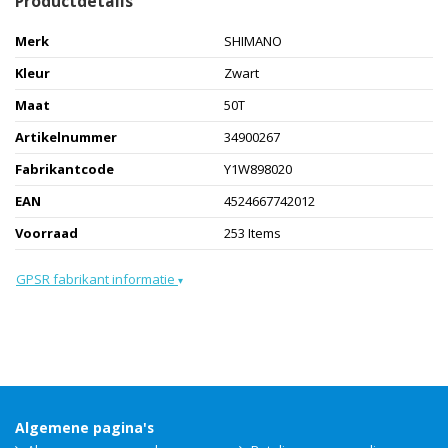
Productdetails
Merk
SHIMANO
Kleur
Zwart
Maat
50T
Artikelnummer
34900267
Fabrikantcode
Y1W898020
EAN
4524667742012
Voorraad
253 Items
GPSR fabrikant informatie
▾
Algemene pagina's