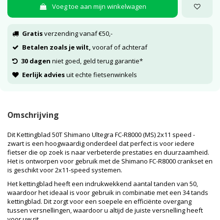
Voeg toe aan mijn winkelwagen
Gratis
verzending vanaf €50,-
Betalen zoals je wilt,
vooraf of achteraf
30 dagen
niet goed, geld terug garantie*
Eerlijk advies
uit echte fietsenwinkels
Omschrijving
Dit Kettingblad 50T Shimano Ultegra FC-R8000 (MS) 2x11 speed -
zwart is een hoogwaardig onderdeel dat perfect is voor iedere
fietser die op zoek is naar verbeterde prestaties en duurzaamheid.
Het is ontworpen voor gebruik met de Shimano FC-R8000 crankset en
is geschikt voor 2x11-speed systemen.
Het kettingblad heeft een indrukwekkend aantal tanden van 50,
waardoor het ideaal is voor gebruik in combinatie met een 34 tands
kettingblad. Dit zorgt voor een soepele en efficiënte overgang
tussen versnellingen, waardoor u altijd de juiste versnelling heeft
voor uw rit.