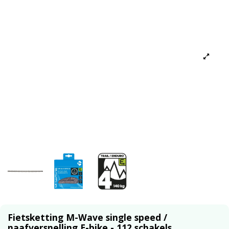
Fietsketting M-Wave single speed /
naafversnelling E-bike - 112 schakels