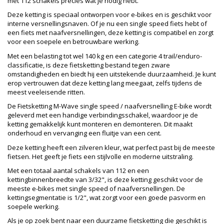
met 112 schakels precies wat je nodig hebt.
Deze ketting is speciaal ontworpen voor e-bikes en is geschikt voor
interne versnellingsnaven. Of je nu een single speed fiets hebt of
een fiets met naafversnellingen, deze ketting is compatibel en zorgt
voor een soepele en betrouwbare werking.
Met een belasting tot wel 140 kg en een categorie 4 trail/enduro-
classificatie, is deze fietsketting bestand tegen zware
omstandigheden en biedt hij een uitstekende duurzaamheid. Je kunt
erop vertrouwen dat deze ketting lang meegaat, zelfs tijdens de
meest veeleisende ritten.
De Fietsketting M-Wave single speed / naafversnelling E-bike wordt
geleverd met een handige verbindingsschakel, waardoor je de
ketting gemakkelijk kunt monteren en demonteren. Dit maakt
onderhoud en vervanging een fluitje van een cent.
Deze ketting heeft een zilveren kleur, wat perfect past bij de meeste
fietsen. Het geeft je fiets een stijlvolle en moderne uitstraling.
Met een totaal aantal schakels van 112 en een
kettingbinnenbreedte van 3/32", is deze ketting geschikt voor de
meeste e-bikes met single speed of naafversnellingen. De
kettingsegmentatie is 1/2", wat zorgt voor een goede pasvorm en
soepele werking.
Als je op zoek bent naar een duurzame fietsketting die geschikt is