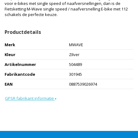
voor e-bikes met single speed of naafversnellingen, dan is de
Fietsketting M-Wave single speed / naafversnelling E-bike met 112
schakels de perfecte keuze.
Productdetails
Merk
MWAVE
Kleur
Zilver
Artikelnummer
504489
Fabrikantcode
301945
EAN
0887539026974
GPSR fabrikant informatie
▾