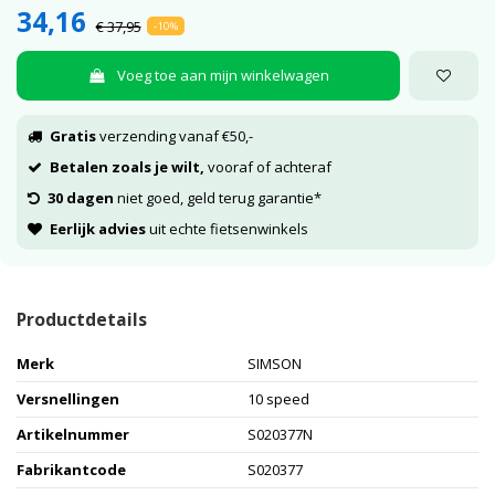
34,16
€ 37,95
-10%
Voeg toe aan mijn winkelwagen
Gratis
verzending vanaf €50,-
Betalen zoals je wilt,
vooraf of achteraf
30 dagen
niet goed, geld terug garantie*
Eerlijk advies
uit echte fietsenwinkels
Productdetails
Merk
SIMSON
Versnellingen
10 speed
Artikelnummer
S020377N
Fabrikantcode
S020377