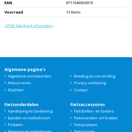
EAN
8711646934919
Voorraad
13 Items
GPSR fabrikant informatie
▾
Algemene pagina's
Algemene voorwaarden
Betaling en verzending
Retourneren
Privacy verklaring
Klachten
Contact
Fietsonderdelen
Fietsaccessoires
Aandrijving en bediening
Fietsbellen- en toeters
Banden en toebehoren
Fietsmanden- en kratten
Pedalen
Fietspompen
Remmen en toebehoren
Fietstassen